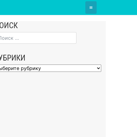
≡
ОИСК
УБРИКИ
брики