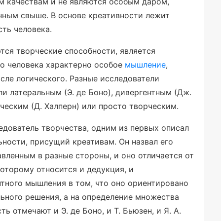
м качествам и не являются особым даром,
нным свыше. В основе креативности лежит
сть человека.
тся творческие способности, является
го человека характерно особое
мышление
,
исле логического. Разные исследователи
 латеральным (Э. де Боно), дивергентным (Дж.
ическим (Д. Халперн) или просто творческим.
едователь творчества, одним из первых описал
ности, присущий креативам. Он назвал его
вленным в разные стороны, и оно отличается от
которому относится и дедукция, и
нтного мышления в том, что оно ориентировано
льного решения, а на определение множества
ь отмечают и Э. де Боно, и Т. Бьюзен, и Я. А.