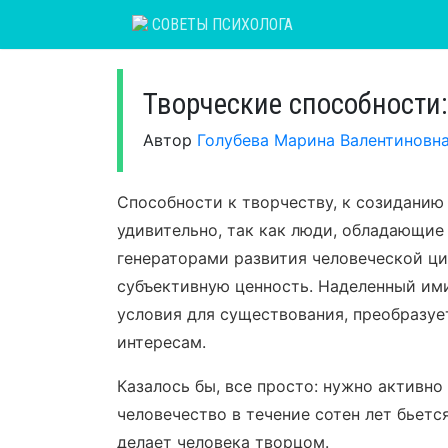
Skip
СОВЕТЫ ПСИХОЛОГА
to
content
Творческие способности:
Автор
Голубева Марина Валентиновн
Способности к творчеству, к созиданию 
удивительно, так как люди, обладающие
генераторами развития человеческой ц
субъективную ценность. Наделенный им
условия для существования, преобразуе
интересам.
Казалось бы, все просто: нужно активно
человечество в течение сотен лет бьетс
делает человека творцом.