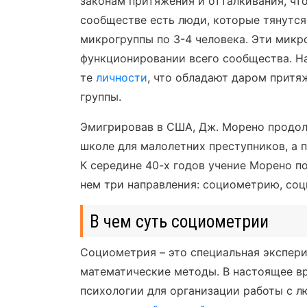
законам притяжения и отталкивания, чт
сообществе есть люди, которые тянутся 
микрогруппы по 3-4 человека. Эти микр
функционировании всего сообщества. Н
те
личности
, что обладают даром притя
группы.
Эмигрировав в США, Дж. Морено продол
школе для малолетних преступников, а 
К середине 40-х годов учение Морено п
нем три направления: социометрию, со
В чем суть социометрии
Социометрия – это специальная экспер
математические методы. В настоящее в
психологии для организации работы с л