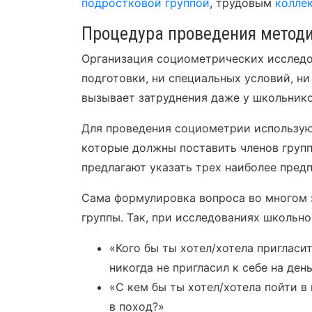
подростковой группой
, трудовым
колле
Процедура проведения метод
Организация социометрических исследо
подготовки, ни специальных условий, ни
вызывает затруднения даже у школьнико
Для проведения социометрии использую
которые должны поставить членов груп
предлагают указать трех наиболее пред
Сама формулировка вопроса во многом з
группы. Так, при исследованиях школьн
«Кого бы ты хотел/хотела пригласи
никогда не пригласил к себе на де
«С кем бы ты хотел/хотела пойти в 
в поход?»