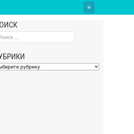
≡
ОИСК
УБРИКИ
брики