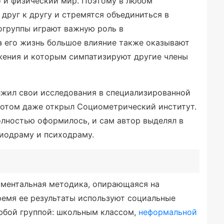
о и физический мир. Поэтому в любом
друг к другу и стремятся объединиться в
огруппы играют важную роль в
а его жизнь большое влияние также оказывают
жения и которым симпатизируют другие члены
жил свои исследования в специализированной
потом даже открыл Социометрический институт.
олностью оформилось, и сам автор выделял в
циодраму и психодраму.
иментальная методика, опирающаяся на
ремя ее результаты используют социальные
юбой группой: школьным классом,
неформальной