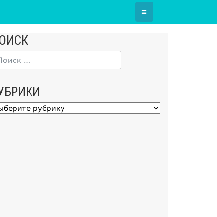
≡
ОИСК
УБРИКИ
брики