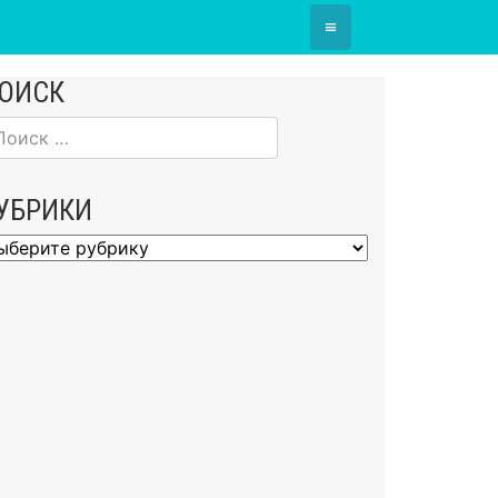
≡
ОИСК
УБРИКИ
брики