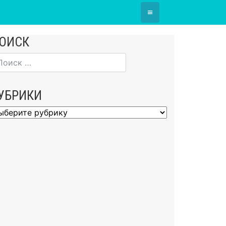
≡
ОИСК
УБРИКИ
брики