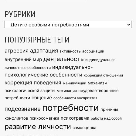
РУБРИКИ
Рубрики
ПОПУЛЯРНЫЕ ТЕГИ
агрессия
адаптация
активность
ассоциации
деятельность
внутренний мир
индивидуально-
индивидуально-
личностные особенности
психологические особенности
коррекция отношений
коррекция поведения
механизм
манипуляции
психологической защиты
неудовлетворенные
мотивация
общение
потребности
особенности восприятия
потребности
подсознание
причины
психотравма
конфликтов
психосоматика
работа над собой
развитие личности
самооценка