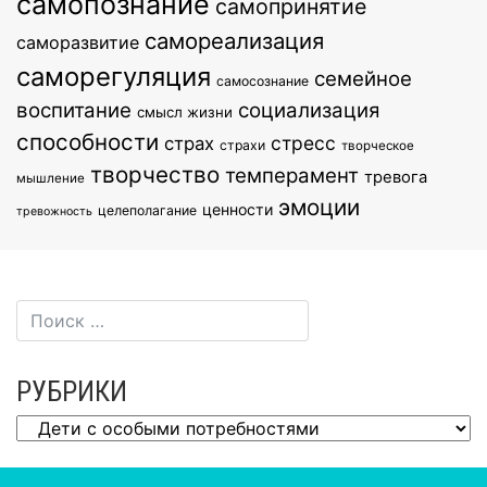
самопознание
самопринятие
самореализация
саморазвитие
саморегуляция
семейное
самосознание
воспитание
социализация
смысл жизни
способности
стресс
страх
страхи
творческое
творчество
темперамент
тревога
мышление
эмоции
ценности
целеполагание
тревожность
РУБРИКИ
Рубрики