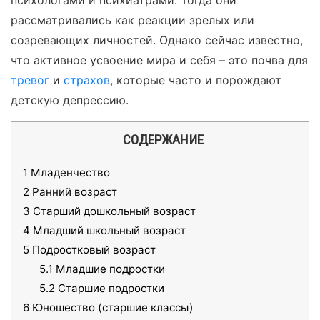
психологами и психиатрами. Тогда они
рассматривались как реакции зрелых или
созревающих личностей. Однако сейчас известно,
что активное усвоение мира и себя – это почва для
тревог
и
страхов
, которые часто и порождают
детскую депрессию.
СОДЕРЖАНИЕ
1
Младенчество
2
Ранний возраст
3
Старший дошкольный возраст
4
Младший школьный возраст
5
Подростковый возраст
5.1
Младшие подростки
5.2
Старшие подростки
6
Юношество (старшие классы)