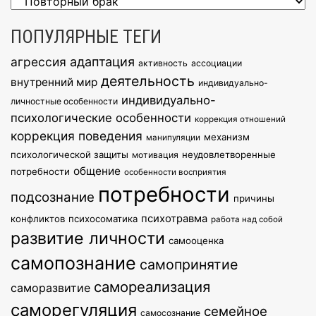
Рубрики
ПОПУЛЯРНЫЕ ТЕГИ
агрессия
адаптация
активность
ассоциации
деятельность
внутренний мир
индивидуально-
индивидуально-
личностные особенности
психологические особенности
коррекция отношений
коррекция поведения
механизм
манипуляции
психологической защиты
неудовлетворенные
мотивация
общение
потребности
особенности восприятия
потребности
подсознание
причины
психотравма
конфликтов
психосоматика
работа над собой
развитие личности
самооценка
самопознание
самопринятие
самореализация
саморазвитие
саморегуляция
семейное
самосознание