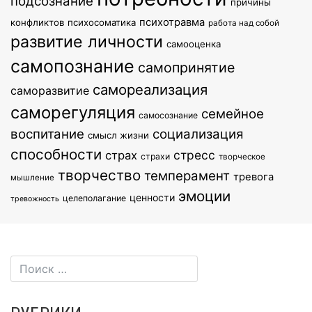
подсознание
причины
психотравма
конфликтов
психосоматика
работа над собой
развитие личности
самооценка
самопознание
самопринятие
самореализация
саморазвитие
саморегуляция
семейное
самосознание
воспитание
социализация
смысл жизни
способности
стресс
страх
страхи
творческое
творчество
темперамент
тревога
мышление
эмоции
ценности
целеполагание
тревожность