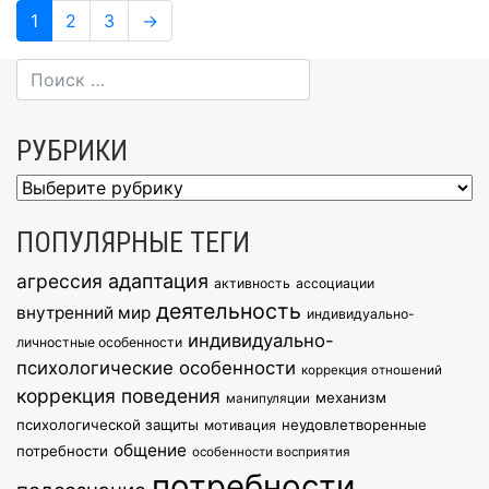
Навигация
Page
Page
Page
1
2
3
→
по
записям
РУБРИКИ
Рубрики
ПОПУЛЯРНЫЕ ТЕГИ
агрессия
адаптация
активность
ассоциации
деятельность
внутренний мир
индивидуально-
индивидуально-
личностные особенности
психологические особенности
коррекция отношений
коррекция поведения
механизм
манипуляции
психологической защиты
неудовлетворенные
мотивация
общение
потребности
особенности восприятия
потребности