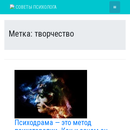
Skip
≡
СОВЕТЫ ПСИХОЛОГА
to
content
Метка:
творчество
Психодрама — это метод