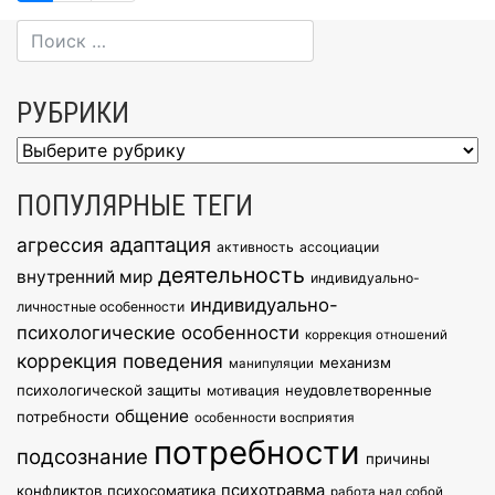
по
записям
РУБРИКИ
Рубрики
ПОПУЛЯРНЫЕ ТЕГИ
агрессия
адаптация
активность
ассоциации
деятельность
внутренний мир
индивидуально-
индивидуально-
личностные особенности
психологические особенности
коррекция отношений
коррекция поведения
механизм
манипуляции
психологической защиты
неудовлетворенные
мотивация
общение
потребности
особенности восприятия
потребности
подсознание
причины
психотравма
конфликтов
психосоматика
работа над собой