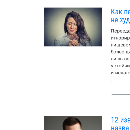
Как п
не ху
Перееда
игнорир
пищевом
более д
лишь ве
устойчи
и искат
12 из
назва