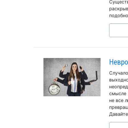
Существ
раскрыв
подобно
Невро
Случало
выходно
неопред
смысле 
не все 
превращ
Давайте