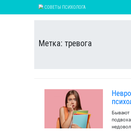
Skip
СОВЕТЫ ПСИХОЛОГА
to
content
Метка:
тревога
Невро
психо
Бывают 
подвоха
недовол