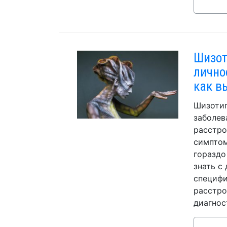
Шизот
лично
как в
Шизотип
заболев
расстро
симптом
гораздо
знать с
специфи
расстро
диагнос