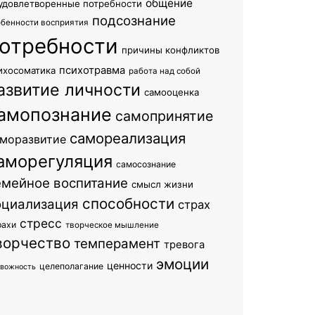
общение
удовлетворенные потребности
подсознание
обенности восприятия
отребности
причины конфликтов
психотравма
ихосоматика
работа над собой
азвитие личности
самооценка
амопознание
самопринятие
самореализация
моразвитие
аморегуляция
самосознание
емейное воспитание
смысл жизни
способности
оциализация
страх
стресс
рахи
творческое мышление
ворчество
темперамент
тревога
эмоции
ценности
целеполагание
евожность