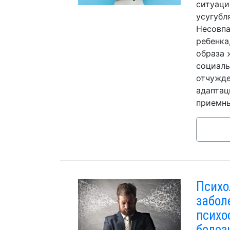
ситуаци
усугубл
Несовпа
ребенка
образа 
социаль
отчужде
адаптац
приемны
Психо
забол
психо
болез