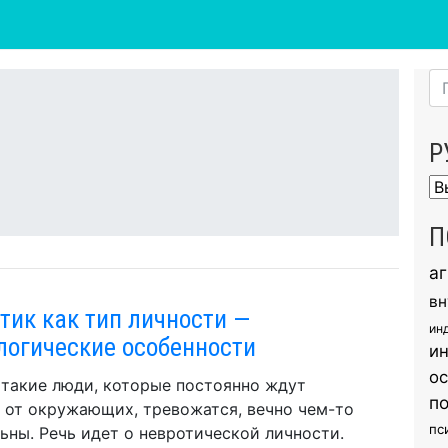
Р
Ру
П
а
вн
тик как тип личности —
ин
логические особенности
и
о
такие люди, которые постоянно ждут
п
 от окружающих, тревожатся, вечно чем-то
пс
ьны. Речь идет о невротической личности.