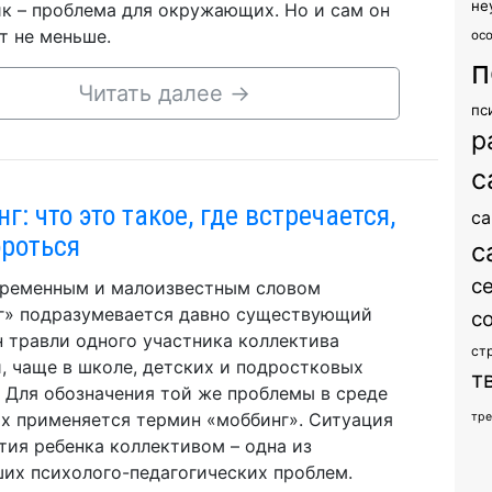
не
к – проблема для окружающих. Но и сам он
т не меньше.
ос
п
Читать далее
→
пс
р
с
г: что это такое, где встречается,
са
ороться
с
с
ременным и малоизвестным словом
г» подразумевается давно существующий
с
 травли одного участника коллектива
ст
, чаще в школе, детских и подростковых
т
. Для обозначения той же проблемы в среде
х применяется термин «моббинг». Ситуация
тр
тия ребенка коллективом – одна из
их психолого-педагогических проблем.