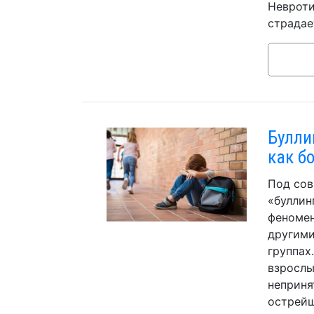
Невроти
страдае
Буллин
как б
Под сов
«буллин
феномен
другими
группах
взрослы
неприня
острейш