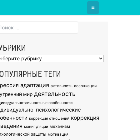
≡
УБРИКИ
брики
ОПУЛЯРНЫЕ ТЕГИ
грессия
адаптация
активность
ассоциации
деятельность
утренний мир
дивидуально-личностные особенности
ндивидуально-психологические
коррекция
собенности
коррекция отношений
оведения
механизм
манипуляции
ихологической защиты
мотивация