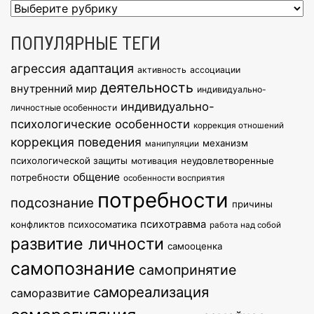
Рубрики
ПОПУЛЯРНЫЕ ТЕГИ
агрессия
адаптация
активность
ассоциации
деятельность
внутренний мир
индивидуально-
индивидуально-
личностные особенности
психологические особенности
коррекция отношений
коррекция поведения
механизм
манипуляции
психологической защиты
неудовлетворенные
мотивация
общение
потребности
особенности восприятия
потребности
подсознание
причины
психотравма
конфликтов
психосоматика
работа над собой
развитие личности
самооценка
самопознание
самопринятие
самореализация
саморазвитие