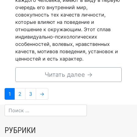
каждого человека, имеют в виду в первую
очередь его внутренний мир,
совокупность тех качеств личности,
которые влияют на поведение и
отношение к окружающим. Этот сплав
индивидуально-психологических
особенностей, волевых, нравственных
качеств, мотивов поведения, установок и
ценностей и есть характер.
Читать далее
→
Навигация
Page
Page
Page
1
2
3
→
по
записям
РУБРИКИ