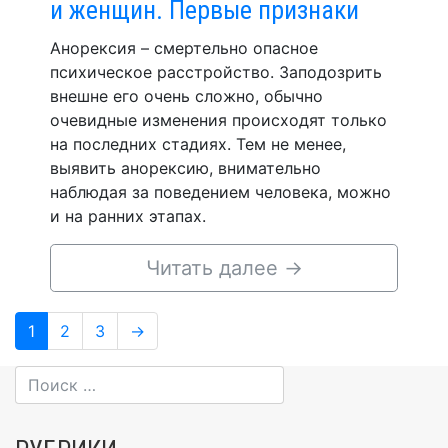
и женщин. Первые признаки
Анорексия – смертельно опасное
психическое расстройство. Заподозрить
внешне его очень сложно, обычно
очевидные изменения происходят только
на последних стадиях. Тем не менее,
выявить анорексию, внимательно
наблюдая за поведением человека, можно
и на ранних этапах.
Читать далее
→
Навигация
Page
Page
Page
1
2
3
→
по
записям