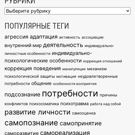
РУБРИКИ
Рубрики
ПОПУЛЯРНЫЕ ТЕГИ
агрессия
адаптация
активность
ассоциации
деятельность
внутренний мир
индивидуально-
индивидуально-
личностные особенности
психологические особенности
коррекция отношений
коррекция поведения
механизм
манипуляции
психологической защиты
неудовлетворенные
мотивация
общение
потребности
особенности восприятия
потребности
подсознание
причины
психотравма
конфликтов
психосоматика
работа над собой
развитие личности
самооценка
самопознание
самопринятие
самореализация
саморазвитие