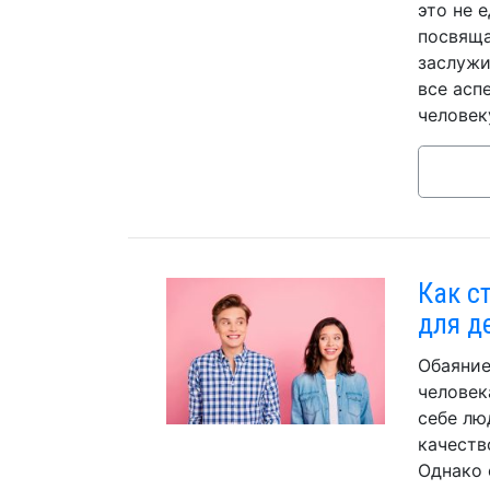
это не 
посвяща
заслужи
все асп
человек
Как с
для д
Обаяние
человек
себе лю
качеств
Однако 