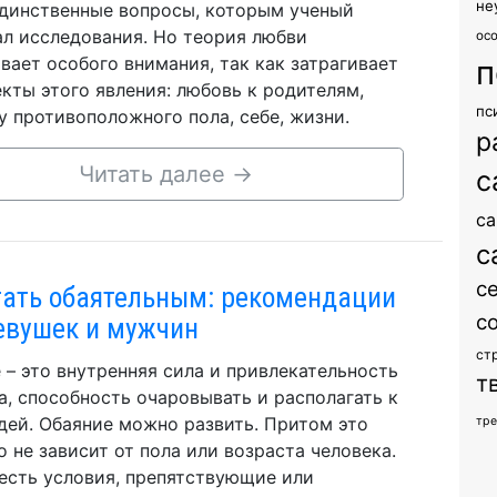
не
единственные вопросы, которым ученый
л исследования. Но теория любви
ос
вает особого внимания, так как затрагивает
п
екты этого явления: любовь к родителям,
пс
у противоположного пола, себе, жизни.
р
Читать далее
→
с
са
с
с
тать обаятельным: рекомендации
с
евушек и мужчин
ст
 – это внутренняя сила и привлекательность
т
а, способность очаровывать и располагать к
дей. Обаяние можно развить. Притом это
тр
о не зависит от пола или возраста человека.
есть условия, препятствующие или