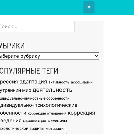
≡
УБРИКИ
брики
ОПУЛЯРНЫЕ ТЕГИ
грессия
адаптация
активность
ассоциации
деятельность
утренний мир
дивидуально-личностные особенности
ндивидуально-психологические
коррекция
собенности
коррекция отношений
оведения
механизм
манипуляции
ихологической защиты
мотивация