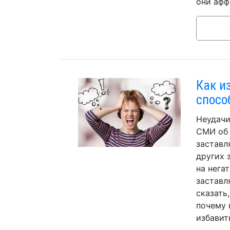
они афф
Как и
спосо
Неудачи
СМИ об 
заставл
других 
на нега
заставл
сказать
почему 
избавит