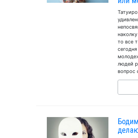
или м
Татуиро
удивлен
непосвя
наколку
то все 
сегодня
молодеж
людей р
вопрос 
Бодим
делаю