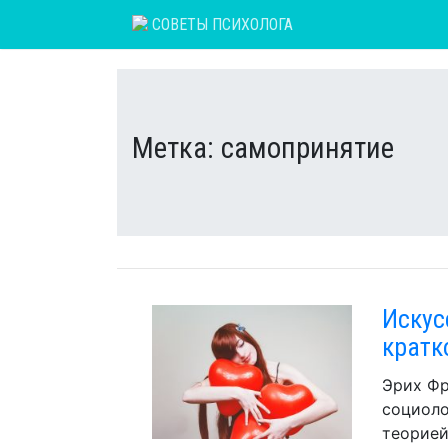
Skip
СОВЕТЫ ПСИХОЛОГА
to
content
Метка:
самопринятие
Искус
кратк
Эрих Фр
социоло
теорией