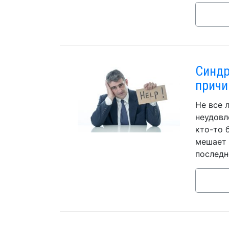
Синдр
причи
Не все 
неудовл
кто-то 
мешает 
последн