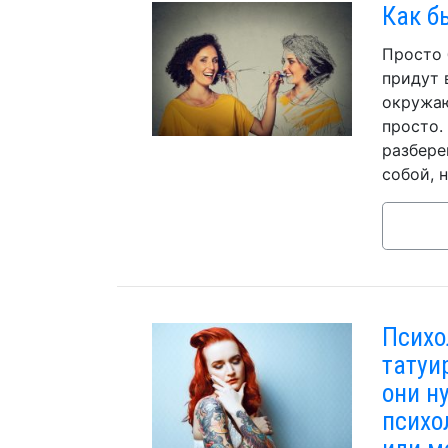
Как бы
Просто 
придут 
окружаю
просто.
разбере
собой, 
Психо
татуир
они н
психо