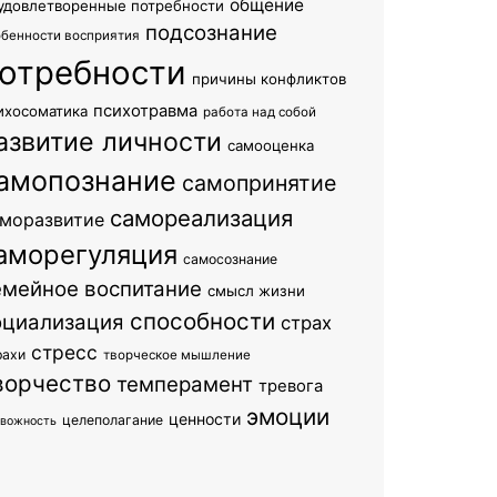
общение
удовлетворенные потребности
подсознание
обенности восприятия
отребности
причины конфликтов
психотравма
ихосоматика
работа над собой
азвитие личности
самооценка
амопознание
самопринятие
самореализация
моразвитие
аморегуляция
самосознание
емейное воспитание
смысл жизни
способности
оциализация
страх
стресс
рахи
творческое мышление
ворчество
темперамент
тревога
эмоции
ценности
целеполагание
евожность