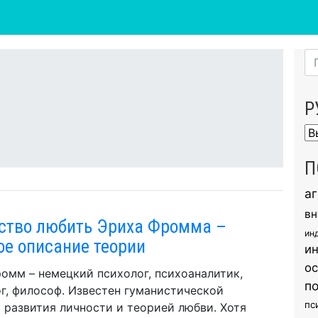
Р
Ру
П
а
вн
ство любить Эриха Фромма –
ин
ое описание теории
и
о
омм – немецкий психолог, психоаналитик,
п
г, философ. Известен гуманистической
пс
 развития личности и теорией любви. Хотя