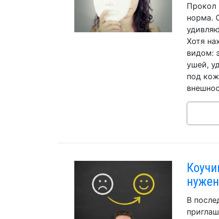
Прокол 
норма. 
удивляю
Хотя на
видом: 
ушей, у
под кож
внешнос
Коучин
нужен
В после
приглаш