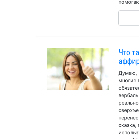
помогаю
Что т
аффи
Думаю, 
многие 
обязате
вербаль
реально
сверхъе
перенес
сказка,
использ