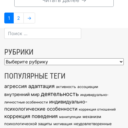
Читать далее
→
Навигация
Page
Page
1
2
→
по
записям
РУБРИКИ
Рубрики
ПОПУЛЯРНЫЕ ТЕГИ
агрессия
адаптация
активность
ассоциации
деятельность
внутренний мир
индивидуально-
индивидуально-
личностные особенности
психологические особенности
коррекция отношений
коррекция поведения
механизм
манипуляции
психологической защиты
неудовлетворенные
мотивация