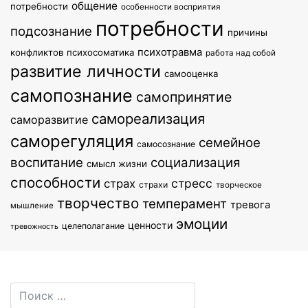
общение
потребности
особенности восприятия
потребности
подсознание
причины
психотравма
конфликтов
психосоматика
работа над собой
развитие личности
самооценка
самопознание
самопринятие
самореализация
саморазвитие
саморегуляция
семейное
самосознание
воспитание
социализация
смысл жизни
способности
стресс
страх
страхи
творческое
творчество
темперамент
тревога
мышление
эмоции
ценности
целеполагание
тревожность