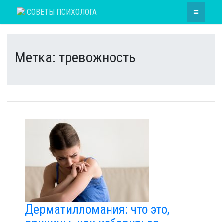
Skip
≡
СОВЕТЫ ПСИХОЛОГА
to
content
Метка:
тревожность
Дерматилломания: что это,