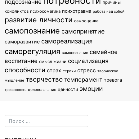
потребности
подсознание
причины
психотравма
конфликтов
психосоматика
работа над собой
развитие личности
самооценка
самопознание
самопринятие
самореализация
саморазвитие
саморегуляция
семейное
самосознание
воспитание
социализация
смысл жизни
способности
стресс
страх
страхи
творческое
творчество
темперамент
тревога
мышление
эмоции
ценности
целеполагание
тревожность