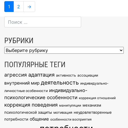
Навигация
Page
Page
1
2
→
по
записям
РУБРИКИ
Рубрики
ПОПУЛЯРНЫЕ ТЕГИ
агрессия
адаптация
активность
ассоциации
деятельность
внутренний мир
индивидуально-
индивидуально-
личностные особенности
психологические особенности
коррекция отношений
коррекция поведения
механизм
манипуляции
психологической защиты
неудовлетворенные
мотивация
общение
потребности
особенности восприятия