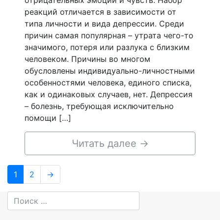
отрицательных эмоций и чувств. Набор
реакций отличается в зависимости от
типа личности и вида депрессии. Среди
причин самая популярная – утрата чего-то
значимого, потеря или разлука с близким
человеком. Причины во многом
обусловлены индивидуально-личностными
особенностями человека, единого списка,
как и одинаковых случаев, нет. Депрессия
– болезнь, требующая исключительно
помощи […]
Читать далее
→
Навигация
Page
Page
1
2
→
по
записям