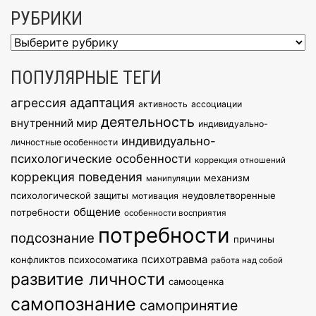
РУБРИКИ
Рубрики
ПОПУЛЯРНЫЕ ТЕГИ
агрессия
адаптация
активность
ассоциации
деятельность
внутренний мир
индивидуально-
индивидуально-
личностные особенности
психологические особенности
коррекция отношений
коррекция поведения
механизм
манипуляции
психологической защиты
неудовлетворенные
мотивация
общение
потребности
особенности восприятия
потребности
подсознание
причины
психотравма
конфликтов
психосоматика
работа над собой
развитие личности
самооценка
самопознание
самопринятие