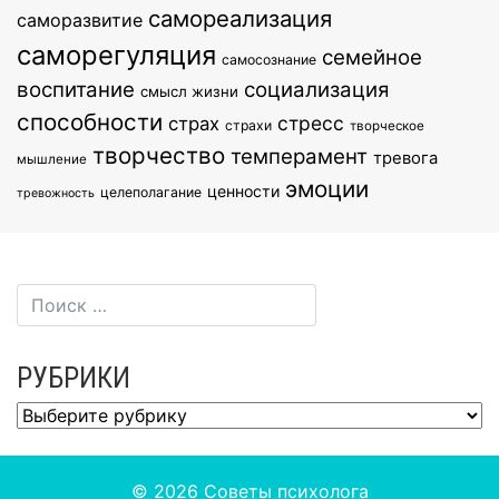
самореализация
саморазвитие
саморегуляция
семейное
самосознание
воспитание
социализация
смысл жизни
способности
стресс
страх
страхи
творческое
творчество
темперамент
тревога
мышление
эмоции
ценности
целеполагание
тревожность
РУБРИКИ
Рубрики
© 2026
Советы психолога