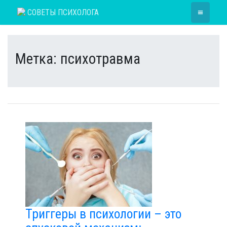
Skip
≡
СОВЕТЫ ПСИХОЛОГА
to
content
Метка:
психотравма
Триггеры в психологии – это