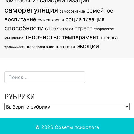
самореализация
саморазвитие
саморегуляция
семейное
самосознание
воспитание
социализация
смысл жизни
способности
стресс
страх
страхи
творческое
творчество
темперамент
тревога
мышление
эмоции
ценности
целеполагание
тревожность
РУБРИКИ
Рубрики
© 2026
Советы психолога