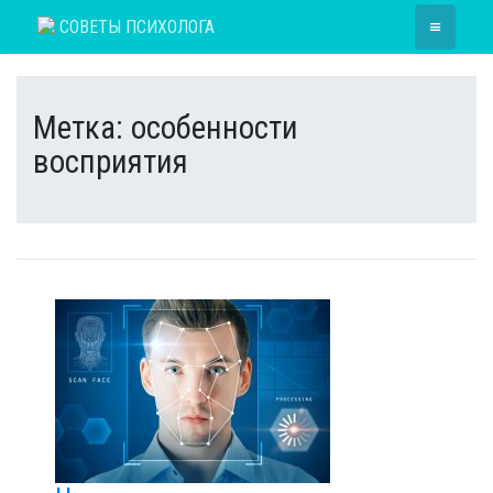
Skip
≡
СОВЕТЫ ПСИХОЛОГА
to
content
Метка:
особенности
восприятия