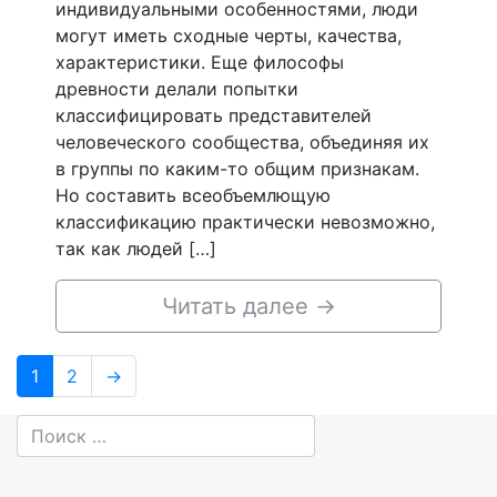
индивидуальными особенностями, люди
могут иметь сходные черты, качества,
характеристики. Еще философы
древности делали попытки
классифицировать представителей
человеческого сообщества, объединяя их
в группы по каким-то общим признакам.
Но составить всеобъемлющую
классификацию практически невозможно,
так как людей […]
Читать далее
→
Навигация
Page
Page
1
2
→
по
записям