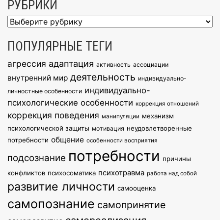
РУБРИКИ
Рубрики
ПОПУЛЯРНЫЕ ТЕГИ
агрессия
адаптация
активность
ассоциации
деятельность
внутренний мир
индивидуально-
индивидуально-
личностные особенности
психологические особенности
коррекция отношений
коррекция поведения
механизм
манипуляции
психологической защиты
неудовлетворенные
мотивация
общение
потребности
особенности восприятия
потребности
подсознание
причины
психотравма
конфликтов
психосоматика
работа над собой
развитие личности
самооценка
самопознание
самопринятие