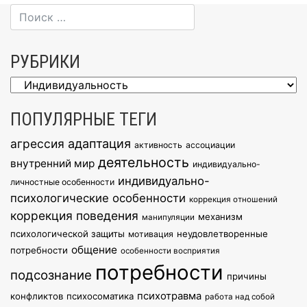
записям
РУБРИКИ
Рубрики
ПОПУЛЯРНЫЕ ТЕГИ
агрессия
адаптация
активность
ассоциации
деятельность
внутренний мир
индивидуально-
индивидуально-
личностные особенности
психологические особенности
коррекция отношений
коррекция поведения
механизм
манипуляции
психологической защиты
неудовлетворенные
мотивация
общение
потребности
особенности восприятия
потребности
подсознание
причины
психотравма
конфликтов
психосоматика
работа над собой