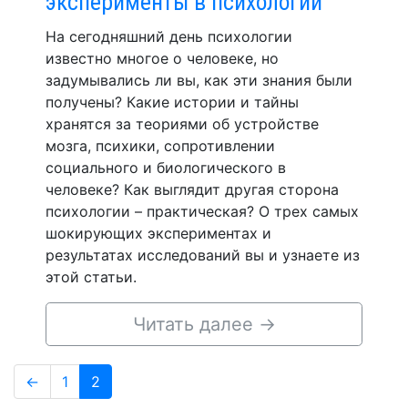
эксперименты в психологии
На сегодняшний день психологии
известно многое о человеке, но
задумывались ли вы, как эти знания были
получены? Какие истории и тайны
хранятся за теориями об устройстве
мозга, психики, сопротивлении
социального и биологического в
человеке? Как выглядит другая сторона
психологии – практическая? О трех самых
шокирующих экспериментах и
результатах исследований вы и узнаете из
этой статьи.
Читать далее
→
Навигация
Page
Page
←
1
2
по