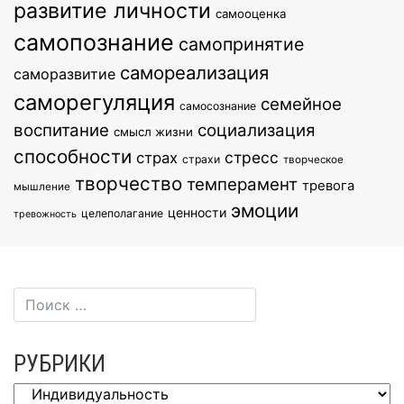
развитие личности
самооценка
самопознание
самопринятие
самореализация
саморазвитие
саморегуляция
семейное
самосознание
воспитание
социализация
смысл жизни
способности
стресс
страх
страхи
творческое
творчество
темперамент
тревога
мышление
эмоции
ценности
целеполагание
тревожность
РУБРИКИ
Рубрики