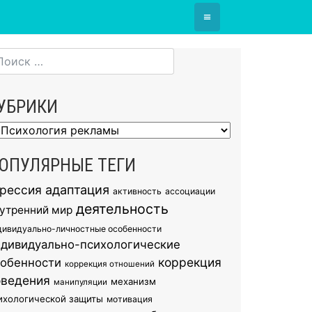
≡
УБРИКИ
брики
ОПУЛЯРНЫЕ ТЕГИ
грессия
адаптация
активность
ассоциации
деятельность
утренний мир
дивидуально-личностные особенности
ндивидуально-психологические
коррекция
собенности
коррекция отношений
оведения
механизм
манипуляции
ихологической защиты
мотивация