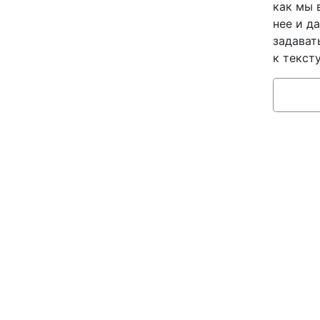
как мы 
нее и д
задават
к тексту