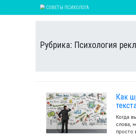
Skip
СОВЕТЫ ПСИХОЛОГА
to
content
Рубрика:
Психология рек
Как ш
текст
Когда в
слова, 
просто 