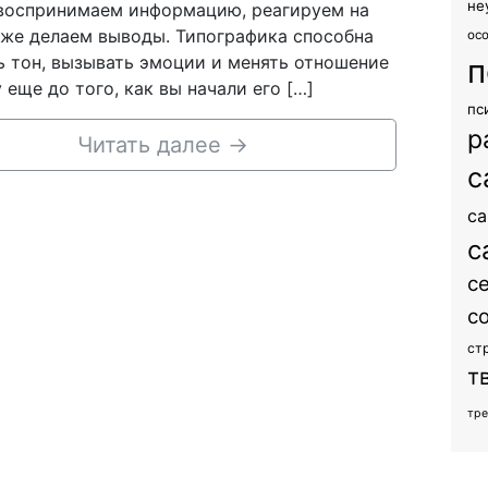
не
воспринимаем информацию, реагируем на
аже делаем выводы. Типографика способна
ос
ь тон, вызывать эмоции и менять отношение
п
 еще до того, как вы начали его […]
пс
р
Читать далее
→
с
са
с
с
с
ст
т
тр