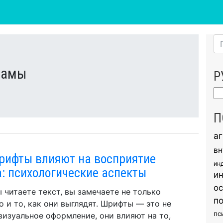
ламы
Р
Ру
П
а
вн
рифты влияют на восприятие
ин
а: психологические аспекты
и
о
ы читаете текст, вы замечаете не только
п
но и то, как они выглядят. Шрифты — это не
пс
визуальное оформление, они влияют на то,