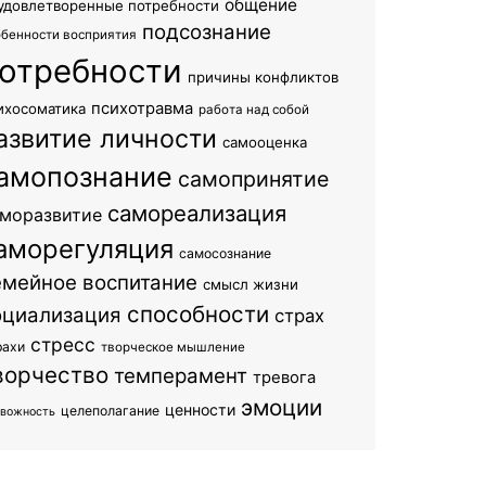
общение
удовлетворенные потребности
подсознание
обенности восприятия
отребности
причины конфликтов
психотравма
ихосоматика
работа над собой
азвитие личности
самооценка
амопознание
самопринятие
самореализация
моразвитие
аморегуляция
самосознание
емейное воспитание
смысл жизни
способности
оциализация
страх
стресс
рахи
творческое мышление
ворчество
темперамент
тревога
эмоции
ценности
целеполагание
евожность