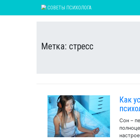
Skip
СОВЕТЫ ПСИХОЛОГА
to
content
Метка:
стресс
Как у
психо
Сон – п
полноце
настрое