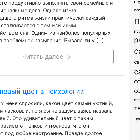
не
те продуктивно выполнять свои семейные и
иональные дела. Однако из-за
ос
дшего ритма жизни практически каждый
п
 сталкивается с тем или иным
пс
йством сна. Одним из наиболее популярных
р
я проблемное засыпание. Бывало ли у […]
с
Читать далее
→
са
с
с
невый цвет в психологии
с
ст
 у меня спросили, какой цвет самый уютный,
т
и ласковый, то я бы не задумываясь назвала
вый. Это удивительный цвет с таким
тр
разием оттенков и нюансов, что он
т под любое настроение. Правда долгое