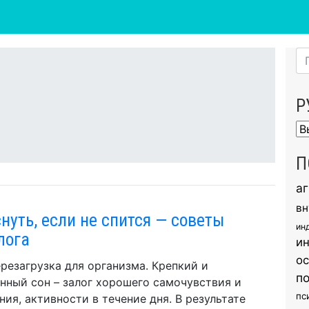
Р
Ру
П
а
вн
снуть, если не спится — советы
ин
лога
и
о
ерезагрузка для организма. Крепкий и
п
нный сон – залог хорошего самочувствия и
пс
ния, активности в течение дня. В результате