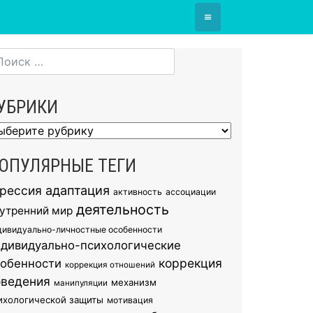
≡
УБРИКИ
брики
ОПУЛЯРНЫЕ ТЕГИ
грессия
адаптация
активность
ассоциации
деятельность
утренний мир
дивидуально-личностные особенности
ндивидуально-психологические
коррекция
собенности
коррекция отношений
оведения
механизм
манипуляции
ихологической защиты
мотивация