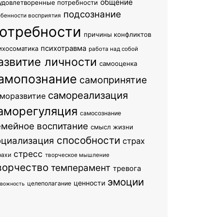
общение
удовлетворенные потребности
подсознание
обенности восприятия
отребности
причины конфликтов
психотравма
ихосоматика
работа над собой
азвитие личности
самооценка
амопознание
самопринятие
самореализация
моразвитие
аморегуляция
самосознание
емейное воспитание
смысл жизни
способности
оциализация
страх
стресс
рахи
творческое мышление
ворчество
темперамент
тревога
эмоции
ценности
целеполагание
евожность