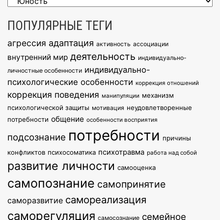
Рубрики
ПОПУЛЯРНЫЕ ТЕГИ
агрессия
адаптация
активность
ассоциации
деятельность
внутренний мир
индивидуально-
индивидуально-
личностные особенности
психологические особенности
коррекция отношений
коррекция поведения
механизм
манипуляции
психологической защиты
неудовлетворенные
мотивация
общение
потребности
особенности восприятия
потребности
подсознание
причины
психотравма
конфликтов
психосоматика
работа над собой
развитие личности
самооценка
самопознание
самопринятие
самореализация
саморазвитие
саморегуляция
семейное
самосознание