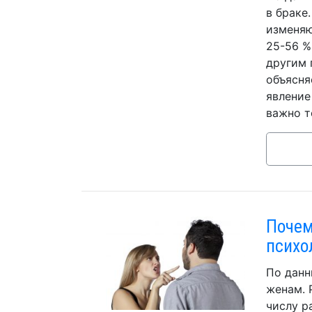
в браке
изменяю
25-56 %
другим 
объясня
явление
важно т
Почем
психо
По данн
женам. 
числу р