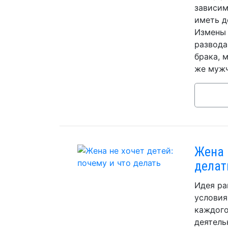
зависим
иметь д
Измены 
развода
брака, 
же мужч
Жена 
делат
Идея ра
условия
каждого
деятель