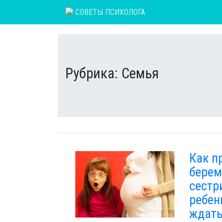
Skip
СОВЕТЫ ПСИХОЛОГА
to
content
Рубрика:
Семья
Как п
берем
сестр
ребен
ждат