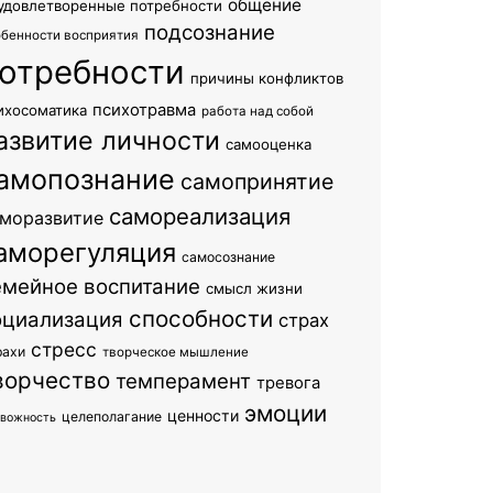
общение
удовлетворенные потребности
подсознание
обенности восприятия
отребности
причины конфликтов
психотравма
ихосоматика
работа над собой
азвитие личности
самооценка
амопознание
самопринятие
самореализация
моразвитие
аморегуляция
самосознание
емейное воспитание
смысл жизни
способности
оциализация
страх
стресс
рахи
творческое мышление
ворчество
темперамент
тревога
эмоции
ценности
целеполагание
евожность