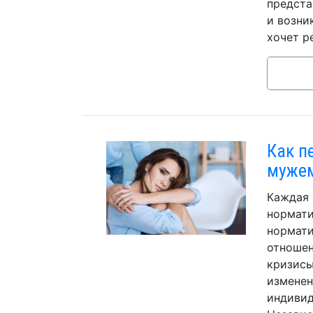
предста
и возни
хочет р
Как п
муже
Каждая 
нормати
нормати
отношен
кризисы
изменен
индивид