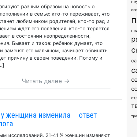
не
агируют разным образом на новость о
ос
пополнении в семье: кто-то переживает, что
п
танет любимчиком родителей, кто-то рад и
пением ждет его появления, кто-то теряется
пс
вает в состоянии неопределенности,
р
ния. Бывает и такое: ребенок думает, что
с
и заменят его малышом, начинает обвинять
щет причину в своем поведении. Потому и
са
…]
с
с
Читать далее
→
с
ст
т
у женщина изменила – ответ
тр
лога
ым исследований, 21-41 % женщин изменяют