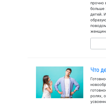
прочно 
больше 
детей. 
образую
поводом
женщина
Что д
Готовно
новообр
готовно
ролях, 
усвоенн