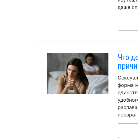
даже спу
Что д
причи
Сексуал
форма м
единств
удобног
распавш
преврат