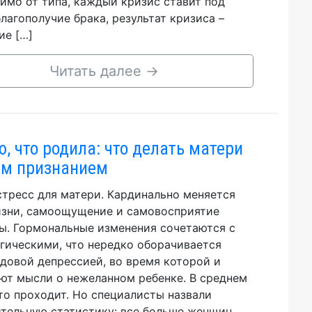
имо от типа, каждый кризис ставит под
благополучие брака, результат кризиса –
ие […]
Читать далее
→
, что родила: что делать матери
им признанием
стресс для матери. Кардинально меняется
зни, самоощущение и самовосприятие
. Гормональные изменения сочетаются с
гическими, что нередко оборачивается
довой депрессией, во время которой и
ют мысли о нежеланном ребенке. В среднем
это проходит. Но специалисты назвали
тельную статистику: все больше женщин