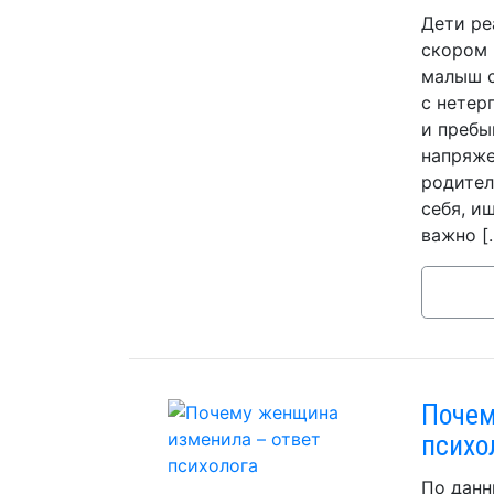
Дети ре
скором 
малыш с
с нетер
и пребы
напряже
родител
себя, и
важно [
Почем
психо
По данн