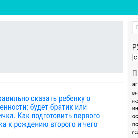
Р
Ру
П
а
вн
равильно сказать ребенку о
ин
енности: будет братик или
и
ичка. Как подготовить первого
о
ка к рождению второго и чего
п
ь
пс