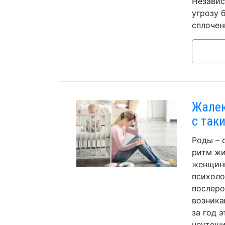
Независ
угрозу 
сплочен
Жалею
с так
Роды – 
ритм жи
женщины
психоло
послеро
возника
за год 
неутеши