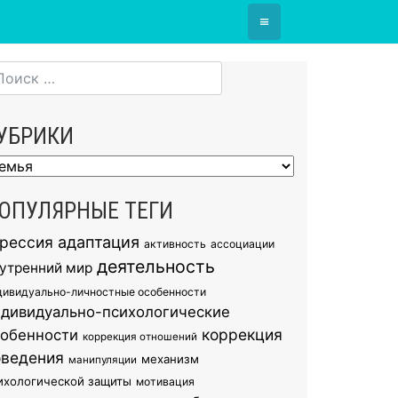
≡
УБРИКИ
брики
ОПУЛЯРНЫЕ ТЕГИ
грессия
адаптация
активность
ассоциации
деятельность
утренний мир
дивидуально-личностные особенности
ндивидуально-психологические
коррекция
собенности
коррекция отношений
оведения
механизм
манипуляции
ихологической защиты
мотивация