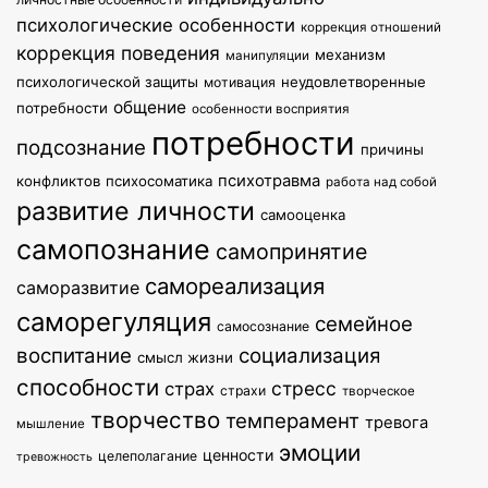
психологические особенности
коррекция отношений
коррекция поведения
механизм
манипуляции
психологической защиты
неудовлетворенные
мотивация
общение
потребности
особенности восприятия
потребности
подсознание
причины
психотравма
конфликтов
психосоматика
работа над собой
развитие личности
самооценка
самопознание
самопринятие
самореализация
саморазвитие
саморегуляция
семейное
самосознание
воспитание
социализация
смысл жизни
способности
стресс
страх
страхи
творческое
творчество
темперамент
тревога
мышление
эмоции
ценности
целеполагание
тревожность