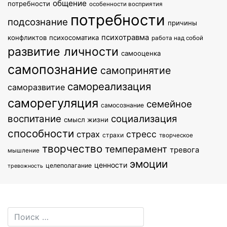
общение
потребности
особенности восприятия
потребности
подсознание
причины
психотравма
конфликтов
психосоматика
работа над собой
развитие личности
самооценка
самопознание
самопринятие
самореализация
саморазвитие
саморегуляция
семейное
самосознание
воспитание
социализация
смысл жизни
способности
стресс
страх
страхи
творческое
творчество
темперамент
тревога
мышление
эмоции
ценности
целеполагание
тревожность