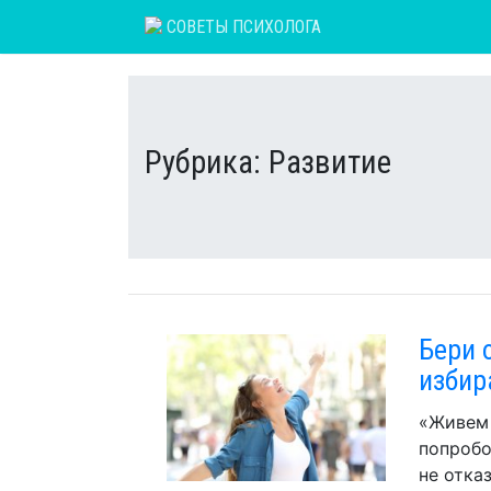
Skip
СОВЕТЫ ПСИХОЛОГА
to
content
Рубрика:
Развитие
Бери 
избир
«Живем 
попробо
не отка