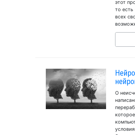
этот пр
то есть
всех св
возможн
Нейро
нейро
О неисч
написан
перераб
которое
компьют
условия