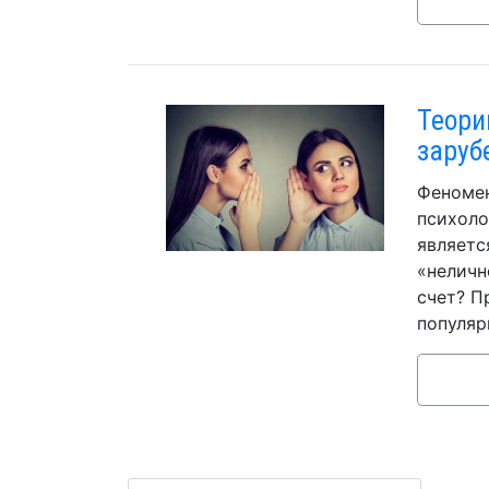
Теори
заруб
Феномен
психоло
являетс
«неличн
счет? П
популяр