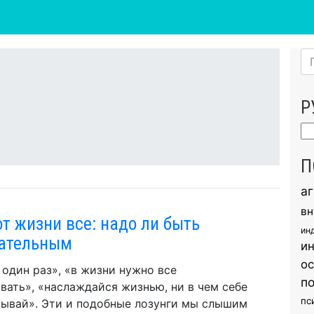
Р
Ру
П
а
вн
от жизни все: надо ли быть
ин
ательным
и
о
один раз», «в жизни нужно все
п
вать», «наслаждайся жизнью, ни в чем себе
пс
зывай». Эти и подобные лозунги мы слышим