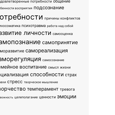
общение
удовлетворенные потребности
подсознание
обенности восприятия
отребности
причины конфликтов
психотравма
ихосоматика
работа над собой
азвитие личности
самооценка
амопознание
самопринятие
самореализация
моразвитие
аморегуляция
самосознание
емейное воспитание
смысл жизни
способности
оциализация
страх
стресс
рахи
творческое мышление
ворчество
темперамент
тревога
эмоции
ценности
целеполагание
евожность