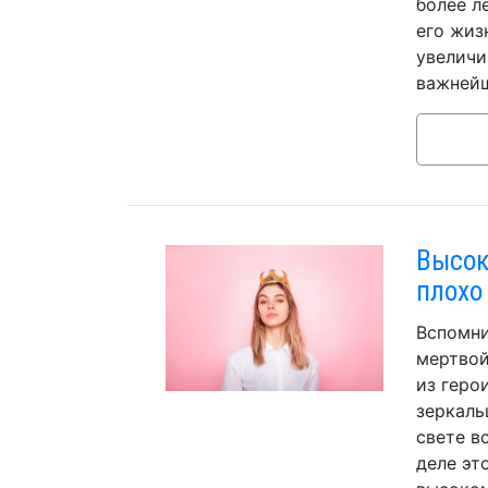
более л
его жиз
увеличи
важнейш
Высок
плохо
Вспомни
мертвой
из геро
зеркаль
свете в
деле эт