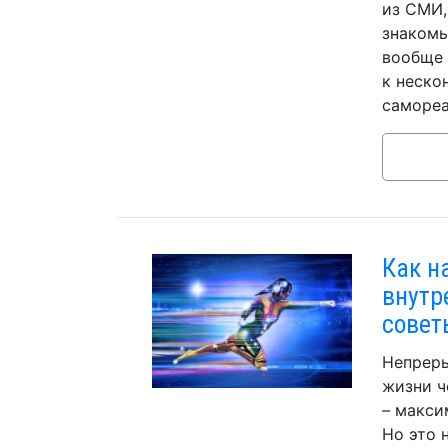
из СМИ,
знакомы
вообще 
к неско
самореа
Как н
внутр
совет
Непреры
жизни ч
– макси
Но это 