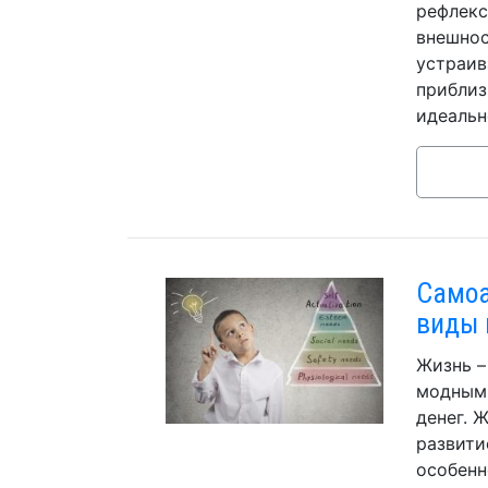
рефлекс
внешнос
устраив
приблиз
идеальн
Самоа
виды 
Жизнь –
модными
денег. 
развити
особенн