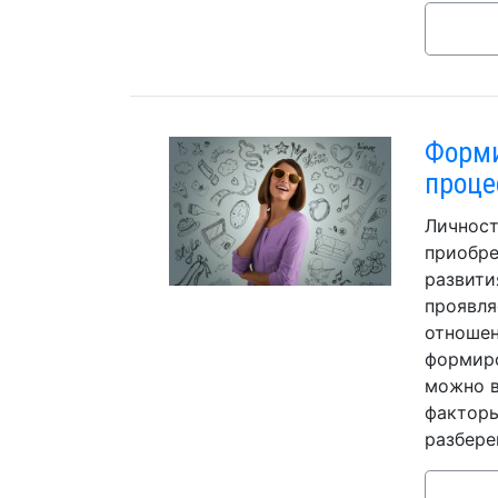
Форми
проце
Личност
приобре
развити
проявля
отношен
формиро
можно в
факторы
разбере