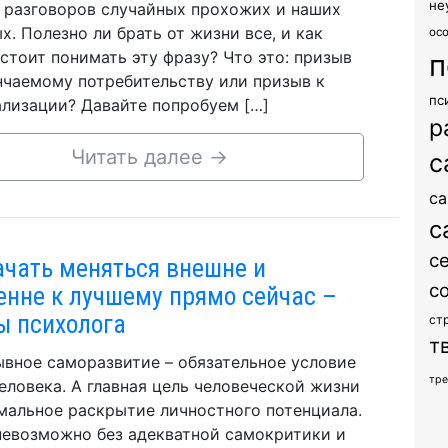
не
 разговоров случайных прохожих и наших
х. Полезно ли брать от жизни все, и как
ос
стоит понимать эту фразу? Что это: призыв
п
нчаемому потребительству или призыв к
пс
лизации? Давайте попробуем […]
р
Читать далее
→
с
са
с
с
ачать меняться внешне и
с
енне к лучшему прямо сейчас –
ы психолога
ст
т
вное саморазвитие – обязательное условие
тр
еловека. А главная цель человеческой жизни
мальное раскрытие личностного потенциала.
невозможно без адекватной самокритики и