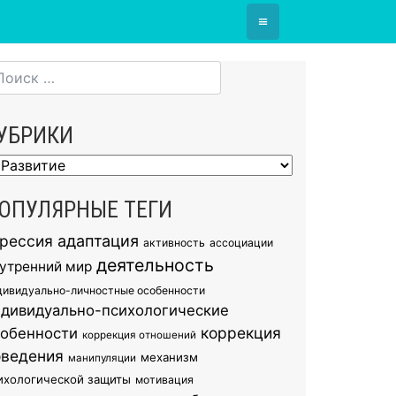
≡
УБРИКИ
брики
ОПУЛЯРНЫЕ ТЕГИ
грессия
адаптация
активность
ассоциации
деятельность
утренний мир
дивидуально-личностные особенности
ндивидуально-психологические
коррекция
собенности
коррекция отношений
оведения
механизм
манипуляции
ихологической защиты
мотивация