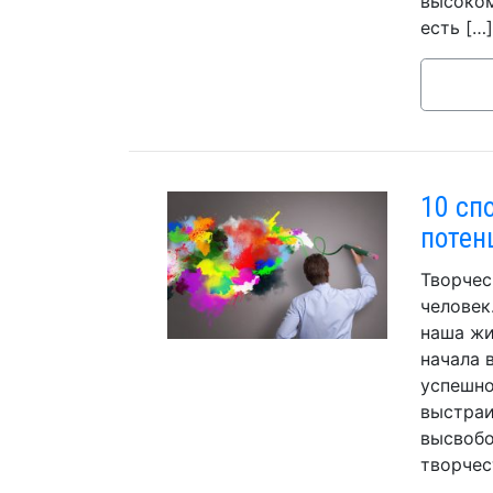
высоком
есть […]
10 сп
потен
Творчес
человек
наша жи
начала 
успешно
выстраи
высвобо
творчес