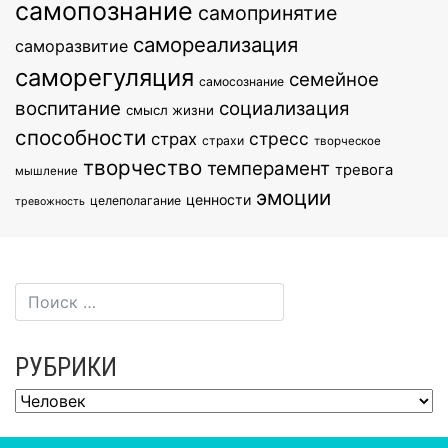
самопознание
самопринятие
самореализация
саморазвитие
саморегуляция
семейное
самосознание
воспитание
социализация
смысл жизни
способности
стресс
страх
страхи
творческое
творчество
темперамент
тревога
мышление
эмоции
ценности
целеполагание
тревожность
РУБРИКИ
Рубрики