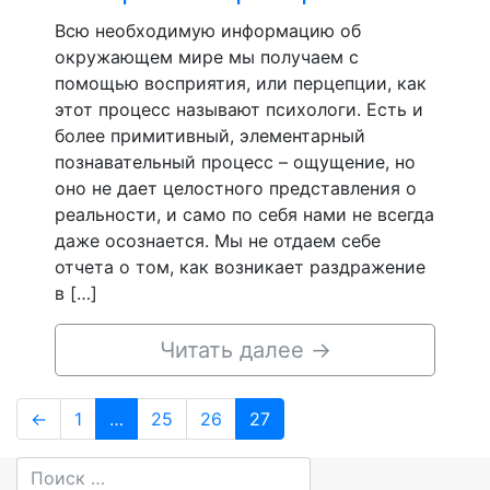
Всю необходимую информацию об
окружающем мире мы получаем с
помощью восприятия, или перцепции, как
этот процесс называют психологи. Есть и
более примитивный, элементарный
познавательный процесс – ощущение, но
оно не дает целостного представления о
реальности, и само по себя нами не всегда
даже осознается. Мы не отдаем себе
отчета о том, как возникает раздражение
в […]
Читать далее
→
Навигация
Page
Page
Page
Page
←
1
…
25
26
27
по
записям