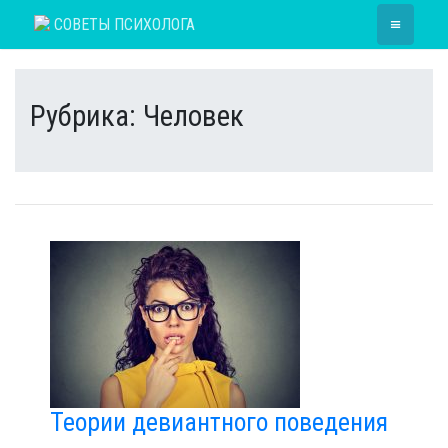
Skip
≡
СОВЕТЫ ПСИХОЛОГА
to
content
Рубрика:
Человек
Теории девиантного поведения