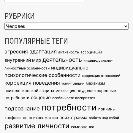
РУБРИКИ
Рубрики
ПОПУЛЯРНЫЕ ТЕГИ
агрессия
адаптация
активность
ассоциации
деятельность
внутренний мир
индивидуально-
индивидуально-
личностные особенности
психологические особенности
коррекция отношений
коррекция поведения
механизм
манипуляции
психологической защиты
неудовлетворенные
мотивация
общение
потребности
особенности восприятия
потребности
подсознание
причины
психотравма
конфликтов
психосоматика
работа над собой
развитие личности
самооценка