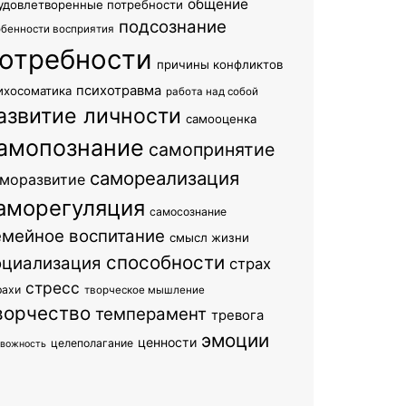
общение
удовлетворенные потребности
подсознание
обенности восприятия
отребности
причины конфликтов
психотравма
ихосоматика
работа над собой
азвитие личности
самооценка
амопознание
самопринятие
самореализация
моразвитие
аморегуляция
самосознание
емейное воспитание
смысл жизни
способности
оциализация
страх
стресс
рахи
творческое мышление
ворчество
темперамент
тревога
эмоции
ценности
целеполагание
евожность