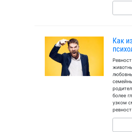
Как и
психо
Ревност
животны
любовны
семейны
родител
более г
узком с
ревност