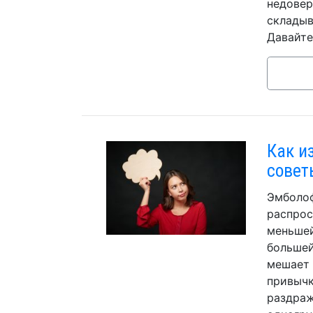
недовер
складыв
Давайте
Как и
совет
Эмболоф
распрос
меньшей
большей
мешает 
привычк
раздраж