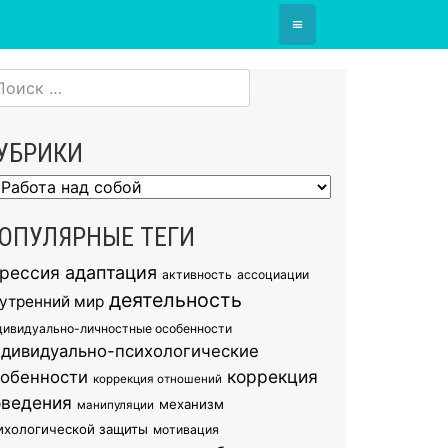
≡
УБРИКИ
брики
ОПУЛЯРНЫЕ ТЕГИ
грессия
адаптация
активность
ассоциации
деятельность
утренний мир
дивидуально-личностные особенности
ндивидуально-психологические
коррекция
собенности
коррекция отношений
оведения
механизм
манипуляции
ихологической защиты
мотивация