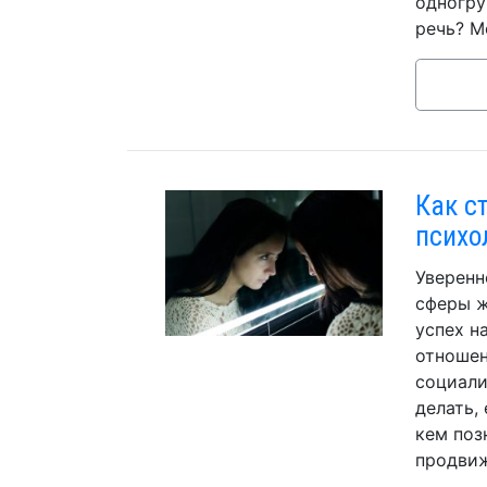
одногру
речь? М
Как с
психо
Уверенн
сферы ж
успех н
отношен
социали
делать,
кем поз
продвиж