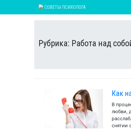
Skip
СОВЕТЫ ПСИХОЛОГА
to
content
Рубрика:
Работа над собо
Как н
В проце
любви, 
расслаб
снятии 