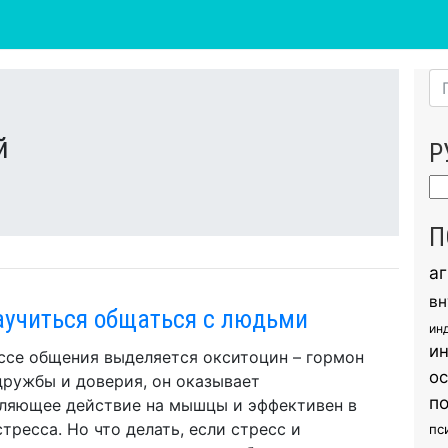
й
Р
Ру
П
а
вн
аучиться общаться с людьми
ин
и
ссе общения выделяется окситоцин – гормон
о
дружбы и доверия, он оказывает
п
ляющее действие на мышцы и эффективен в
стресса. Но что делать, если стресс и
пс