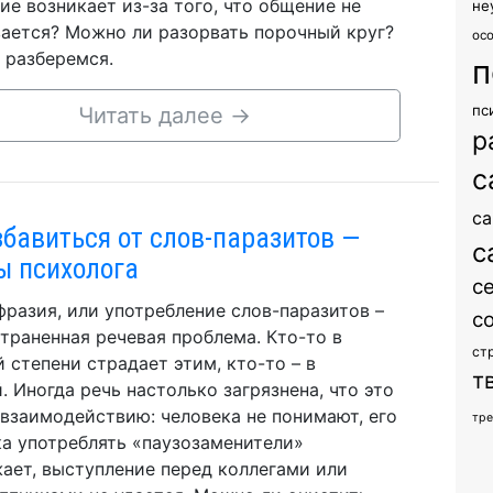
ие возникает из-за того, что общение не
не
ается? Можно ли разорвать порочный круг?
ос
 разберемся.
п
пс
Читать далее
→
р
с
са
збавиться от слов-паразитов —
с
ы психолога
с
разия, или употребление слов-паразитов –
с
траненная речевая проблема. Кто-то в
ст
 степени страдает этим, кто-то – в
т
. Иногда речь настолько загрязнена, что это
взаимодействию: человека не понимают, его
тр
а употреблять «паузозаменители»
ает, выступление перед коллегами или