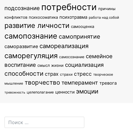
потребности
подсознание
причины
психотравма
конфликтов
психосоматика
работа над собой
развитие личности
самооценка
самопознание
самопринятие
самореализация
саморазвитие
саморегуляция
семейное
самосознание
воспитание
социализация
смысл жизни
способности
стресс
страх
страхи
творческое
творчество
темперамент
тревога
мышление
эмоции
ценности
целеполагание
тревожность