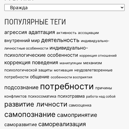
Рубрики
ПОПУЛЯРНЫЕ ТЕГИ
агрессия
адаптация
активность
ассоциации
деятельность
внутренний мир
индивидуально-
индивидуально-
личностные особенности
психологические особенности
коррекция отношений
коррекция поведения
механизм
манипуляции
психологической защиты
неудовлетворенные
мотивация
общение
потребности
особенности восприятия
потребности
подсознание
причины
психотравма
конфликтов
психосоматика
работа над собой
развитие личности
самооценка
самопознание
самопринятие
самореализация
саморазвитие