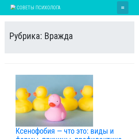
Skip
≡
СОВЕТЫ ПСИХОЛОГА
to
content
Рубрика:
Вражда
Ксенофобия — что это: виды и