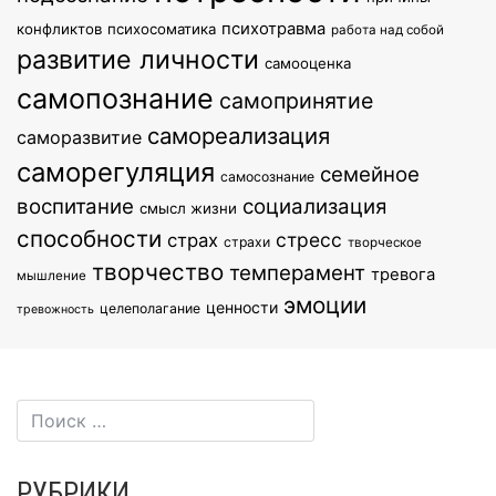
психотравма
конфликтов
психосоматика
работа над собой
развитие личности
самооценка
самопознание
самопринятие
самореализация
саморазвитие
саморегуляция
семейное
самосознание
воспитание
социализация
смысл жизни
способности
стресс
страх
страхи
творческое
творчество
темперамент
тревога
мышление
эмоции
ценности
целеполагание
тревожность
РУБРИКИ