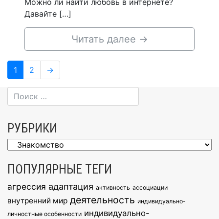
Можно ли найти любовь в интернете?
Давайте […]
Читать далее
→
Навигация
Page
Page
1
2
→
по
записям
РУБРИКИ
Рубрики
ПОПУЛЯРНЫЕ ТЕГИ
агрессия
адаптация
активность
ассоциации
деятельность
внутренний мир
индивидуально-
индивидуально-
личностные особенности