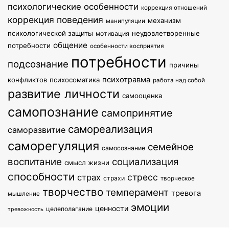
психологические особенности
коррекция отношений
коррекция поведения
механизм
манипуляции
психологической защиты
неудовлетворенные
мотивация
общение
потребности
особенности восприятия
потребности
подсознание
причины
психотравма
конфликтов
психосоматика
работа над собой
развитие личности
самооценка
самопознание
самопринятие
самореализация
саморазвитие
саморегуляция
семейное
самосознание
воспитание
социализация
смысл жизни
способности
стресс
страх
страхи
творческое
творчество
темперамент
тревога
мышление
эмоции
ценности
целеполагание
тревожность