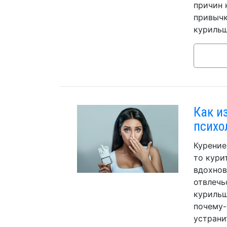
причин 
привычк
курильщ
Как и
психо
Курение
то кури
вдохнов
отвлечь
курильщ
почему-
устрани