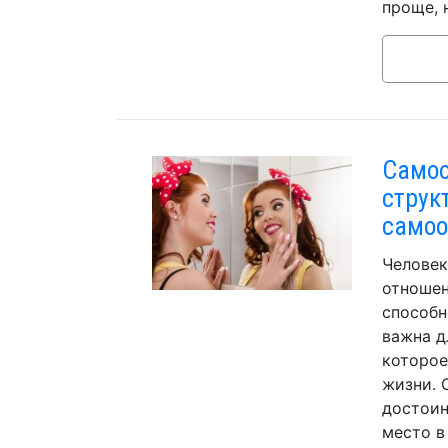
проще, 
Самоо
струк
самоо
Человек
отношен
способн
важна д
которое
жизни. 
достоин
место в