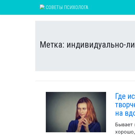
Skip
СОВЕТЫ ПСИХОЛОГА
to
content
Метка:
индивидуально-ли
Где и
творч
на вд
Бывает 
хорошо,