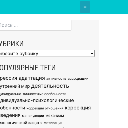
≡
УБРИКИ
брики
ОПУЛЯРНЫЕ ТЕГИ
грессия
адаптация
активность
ассоциации
деятельность
утренний мир
дивидуально-личностные особенности
ндивидуально-психологические
коррекция
собенности
коррекция отношений
оведения
механизм
манипуляции
ихологической защиты
мотивация