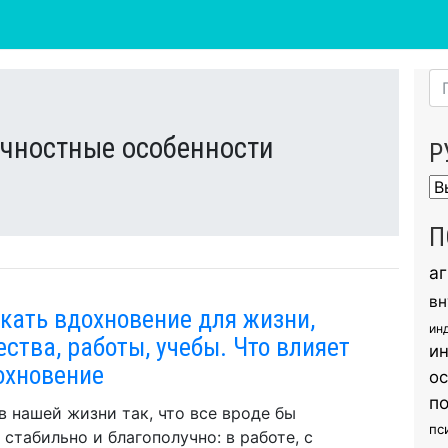
чностные особенности
Р
Ру
П
а
вн
скать вдохновение для жизни,
ин
ества, работы, учебы. Что влияет
и
охновение
о
п
в нашей жизни так, что все вроде бы
пс
 стабильно и благополучно: в работе, с