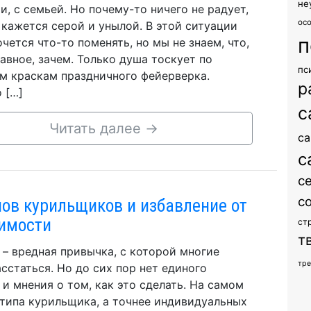
не
и, с семьей. Но почему-то ничего не радует,
ос
 кажется серой и унылой. В этой ситуации
п
очется что-то поменять, но мы не знаем, что,
главное, зачем. Только душа тоскует по
пс
 краскам праздничного фейерверка.
р
 […]
с
Читать далее
→
са
с
с
с
пов курильщиков и избавление от
имости
ст
т
 – вредная привычка, с которой многие
тр
асстаться. Но до сих пор нет единого
 и мнения о том, как это сделать. На самом
 типа курильщика, а точнее индивидуальных