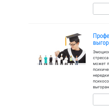
Профе
выгор
Эмоцион
стресса
может п
психиче
нередки
психосо
выгоран