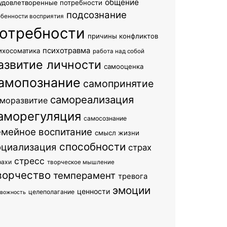
общение
удовлетворенные потребности
подсознание
обенности восприятия
отребности
причины конфликтов
психотравма
ихосоматика
работа над собой
азвитие личности
самооценка
амопознание
самопринятие
самореализация
моразвитие
аморегуляция
самосознание
емейное воспитание
смысл жизни
способности
оциализация
страх
стресс
рахи
творческое мышление
ворчество
темперамент
тревога
эмоции
ценности
целеполагание
евожность