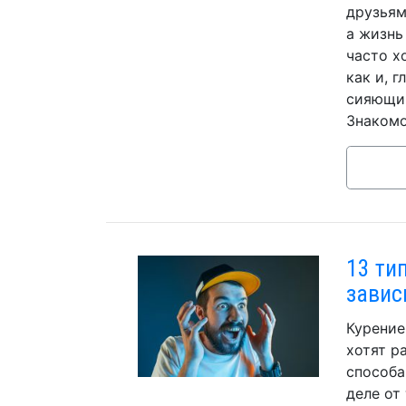
друзьям
а жизнь
часто х
как и, 
сияющим
Знакомо
13 ти
завис
Курение
хотят р
способа
деле от