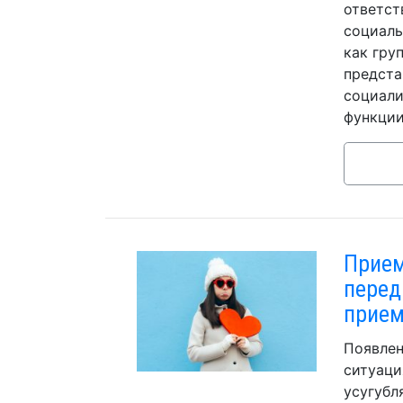
ответст
социаль
как гру
предста
социали
функции
Прием
перед
прием
Появлен
ситуаци
усугубл