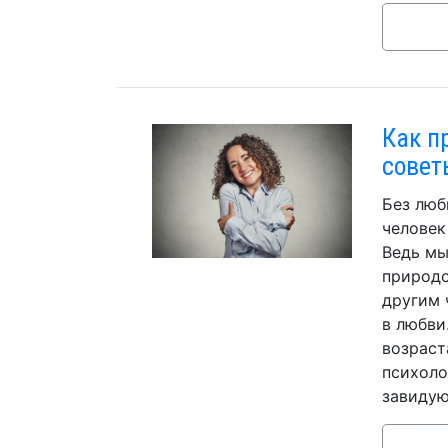
Как п
совет
Без люб
человек
Ведь мы
природо
другим 
в любви
возраст
психоло
завидую