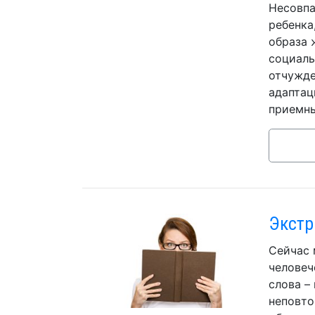
Несовпа
ребенка
образа 
социаль
отчужде
адаптац
приемны
Экстр
Сейчас 
человеч
слова –
неповто