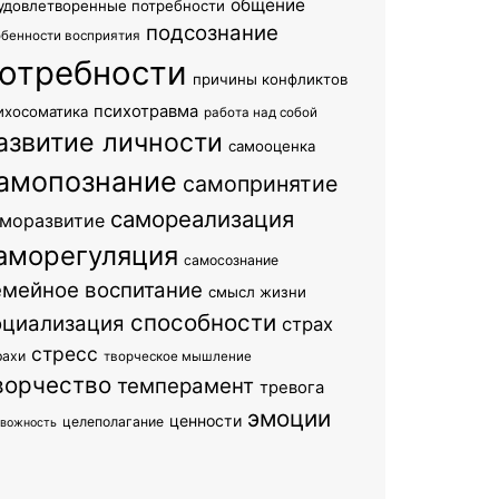
общение
удовлетворенные потребности
подсознание
обенности восприятия
отребности
причины конфликтов
психотравма
ихосоматика
работа над собой
азвитие личности
самооценка
амопознание
самопринятие
самореализация
моразвитие
аморегуляция
самосознание
емейное воспитание
смысл жизни
способности
оциализация
страх
стресс
рахи
творческое мышление
ворчество
темперамент
тревога
эмоции
ценности
целеполагание
евожность