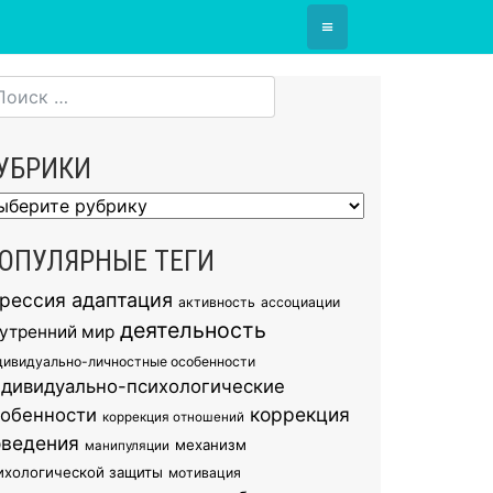
≡
УБРИКИ
брики
ОПУЛЯРНЫЕ ТЕГИ
грессия
адаптация
активность
ассоциации
деятельность
утренний мир
дивидуально-личностные особенности
ндивидуально-психологические
коррекция
собенности
коррекция отношений
оведения
механизм
манипуляции
ихологической защиты
мотивация