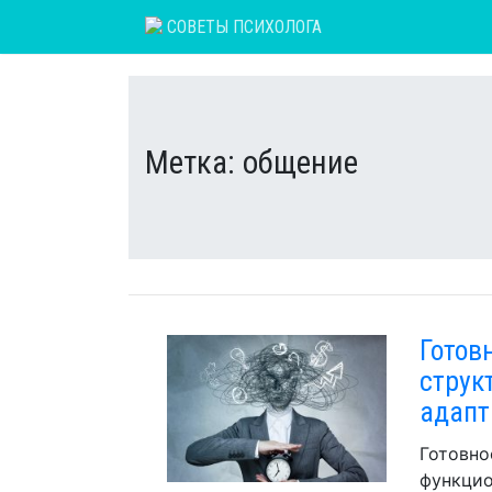
Skip
СОВЕТЫ ПСИХОЛОГА
to
content
Метка:
общение
Готовн
струк
адапт
Готовно
функцио