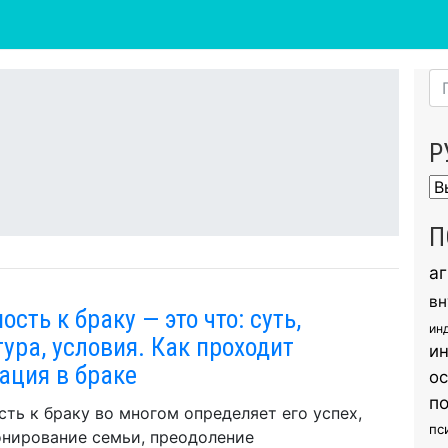
Р
Ру
П
а
вн
ость к браку — это что: суть,
ин
тура, условия. Как проходит
и
ация в браке
о
п
сть к браку во многом определяет его успех,
пс
нирование семьи, преодоление