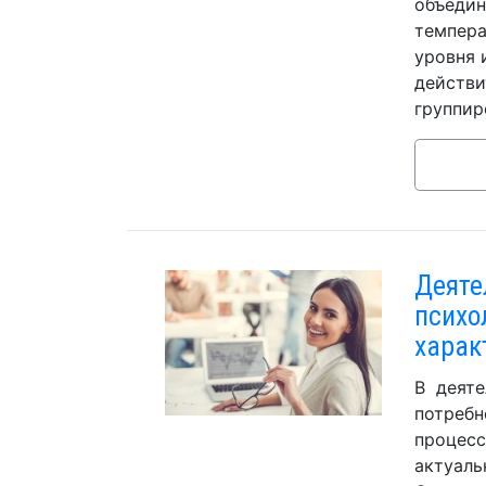
объедин
темпера
уровня 
действи
группир
Деяте
психо
харак
В деяте
потребн
процесс
актуаль