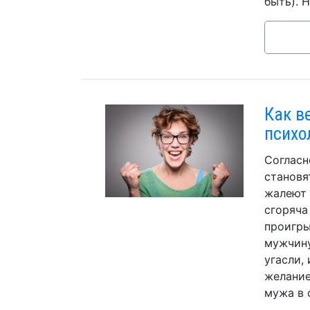
быть). 
Как в
психо
Согласн
становя
жалеют 
сгоряча
проигры
мужчину
угасли,
желание
мужа в 