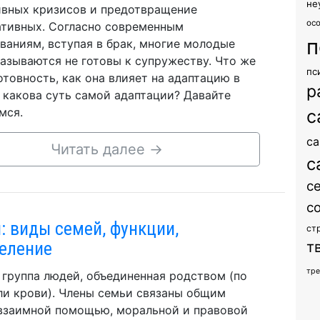
не
вных кризисов и предотвращение
ос
тивных. Согласно современным
п
ваниям, вступая в брак, многие молодые
азываются не готовы к супружеству. Что же
пс
готовность, как она влияет на адаптацию в
р
и какова суть самой адаптации? Давайте
мся.
с
са
Читать далее
→
с
с
с
: виды семей, функции,
ст
еление
т
тр
 группа людей, объединенная родством (по
ли крови). Члены семьи связаны общим
взаимной помощью, моральной и правовой