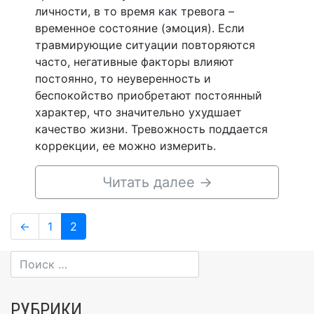
личности, в то время как тревога –
временное состояние (эмоция). Если
травмирующие ситуации повторяются
часто, негативные факторы влияют
постоянно, то неуверенность и
беспокойство приобретают постоянный
характер, что значительно ухудшает
качество жизни. Тревожность поддается
коррекции, ее можно измерить.
Читать далее
→
Навигация
Page
Page
←
1
2
по
записям
РУБРИКИ