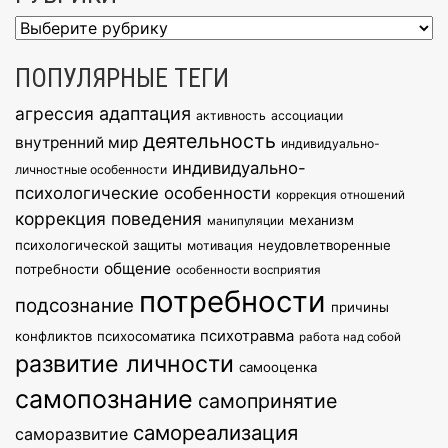
Рубрики
ПОПУЛЯРНЫЕ ТЕГИ
агрессия
адаптация
активность
ассоциации
деятельность
внутренний мир
индивидуально-
индивидуально-
личностные особенности
психологические особенности
коррекция отношений
коррекция поведения
механизм
манипуляции
психологической защиты
неудовлетворенные
мотивация
общение
потребности
особенности восприятия
потребности
подсознание
причины
психотравма
конфликтов
психосоматика
работа над собой
развитие личности
самооценка
самопознание
самопринятие
самореализация
саморазвитие