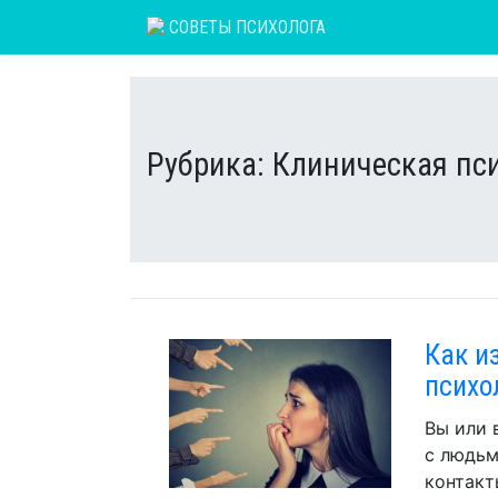
Skip
СОВЕТЫ ПСИХОЛОГА
to
content
Рубрика:
Клиническая пс
Как и
психо
Вы или 
с людьм
контакт