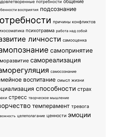
общение
удовлетворенные потребности
подсознание
обенности восприятия
отребности
причины конфликтов
психотравма
ихосоматика
работа над собой
азвитие личности
самооценка
амопознание
самопринятие
самореализация
моразвитие
аморегуляция
самосознание
емейное воспитание
смысл жизни
способности
оциализация
страх
стресс
рахи
творческое мышление
ворчество
темперамент
тревога
эмоции
ценности
целеполагание
евожность