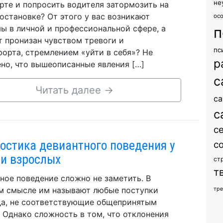
не
рте и попросить водителя затормозить на
остановке? От этого у вас возникают
ос
ы в личной и профессиональной сфере, а
п
т пронизан чувством тревоги и
пс
орта, стремлением «уйти в себя»? Не
р
но, что вышеописанные явления […]
с
Читать далее
→
са
с
с
остика девиантного поведения у
с
 и взрослых
ст
т
ное поведение сложно не заметить. В
 смысле им называют любые поступки
тр
а, не соответствующие общепринятым
 Однако сложность в том, что отклонения