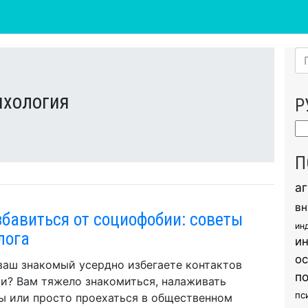
ихология
Р
Ру
П
а
вн
збавиться от социофобии: советы
ин
лога
и
о
ваш знакомый усердно избегаете контактов
п
и? Вам тяжело знакомиться, налаживать
пс
ы или просто проехаться в общественном