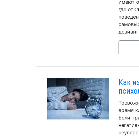
имеют о
где отк
поведен
самовыр
девиант
Как и
психо
Тревожн
время к
Если тр
негатив
неувере