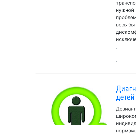
транспо
нужной 
проблем
весь бы
дискомф
исключе
Диагн
детей
Девиант
широком
индивид
нормам.