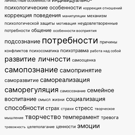
индивидуально-
личностные особенности
психологические особенности
коррекция отношений
коррекция поведения
механизм
манипуляции
психологической защиты
неудовлетворенные
мотивация
общение
потребности
особенности восприятия
потребности
подсознание
причины
психотравма
конфликтов
психосоматика
работа над собой
развитие личности
самооценка
самопознание
самопринятие
самореализация
саморазвитие
саморегуляция
семейное
самосознание
воспитание
социализация
смысл жизни
способности
стресс
страх
страхи
творческое
творчество
темперамент
тревога
мышление
эмоции
ценности
целеполагание
тревожность