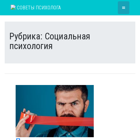
Skip
≡
СОВЕТЫ ПСИХОЛОГА
to
content
Рубрика:
Социальная
психология