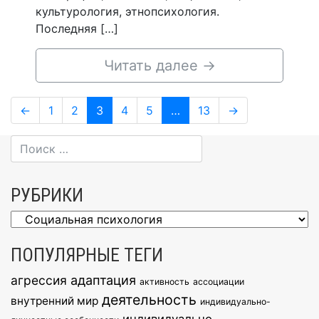
культурология, этнопсихология.
Последняя […]
Читать далее
→
Навигация
Page
Page
Page
Page
Page
Page
←
1
2
3
4
5
…
13
→
по
записям
РУБРИКИ
Рубрики
ПОПУЛЯРНЫЕ ТЕГИ
агрессия
адаптация
активность
ассоциации
деятельность
внутренний мир
индивидуально-