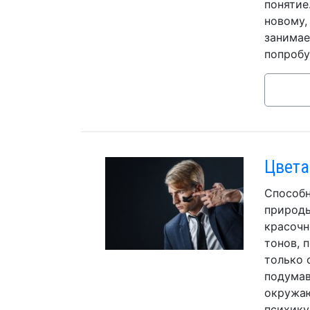
понятие
новому,
занимае
попробу
Цвета
Способн
природы
красочн
тонов, 
только 
подумав
окружаю
психику