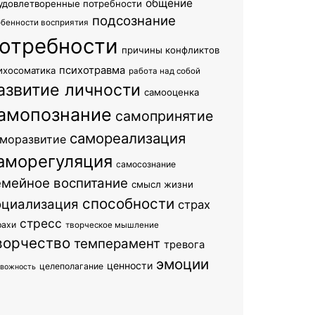
общение
удовлетворенные потребности
подсознание
обенности восприятия
отребности
причины конфликтов
психотравма
ихосоматика
работа над собой
азвитие личности
самооценка
амопознание
самопринятие
самореализация
моразвитие
аморегуляция
самосознание
емейное воспитание
смысл жизни
способности
оциализация
страх
стресс
рахи
творческое мышление
ворчество
темперамент
тревога
эмоции
ценности
целеполагание
евожность