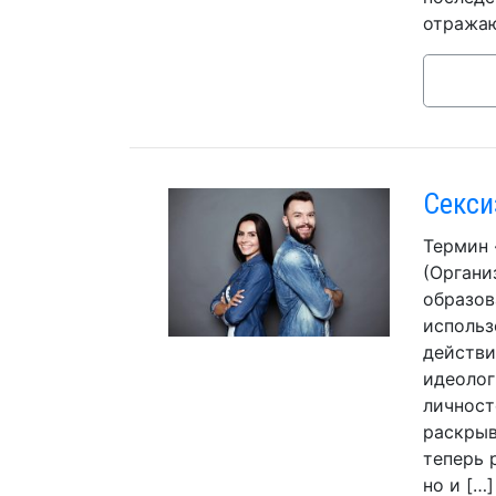
отражаю
Секси
Термин 
(Органи
образов
использ
действи
идеолог
личност
раскрыв
теперь 
но и […]