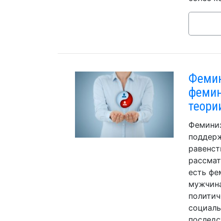
Фемин
фемин
теори
Феминиз
поддер
равенст
рассмат
есть фе
мужчина
политич
социаль
последс