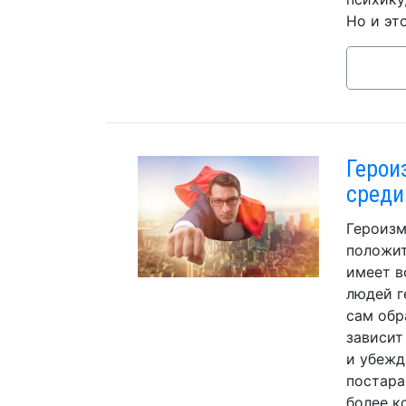
Но и эт
Герои
среди
Героизм
положит
имеет в
людей г
сам обр
зависит
и убежд
постара
более к