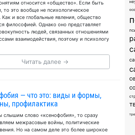
не
онятиям относится «общество». Если быть
, то это вообще не психологическое
ос
. Как и все глобальные явления, общество
п
ся философией. Однако оно представляет
пс
овокупность людей, связанных отношениями
р
ссами взаимодействия, поэтому и психологу
с
са
Читать далее
→
с
с
с
фобия — что это: виды и формы,
ст
ны, профилактика
т
ы слышим слово «ксенофобия», то сразу
тр
вляем межрасовые войны, политические
вения. Но на самом деле это более широкое