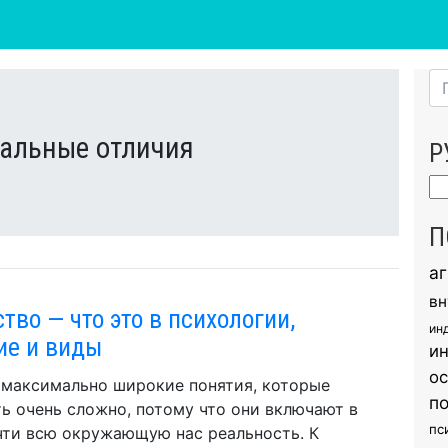
иальные отличия
Р
Ру
П
а
вн
тво — что это в психологии,
ин
ие и виды
и
о
максимально широкие понятия, которые
п
ь очень сложно, потому что они включают в
пс
чти всю окружающую нас реальность. К