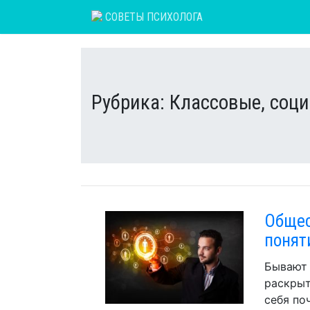
Skip
СОВЕТЫ ПСИХОЛОГА
to
content
Рубрика:
Классовые, соц
Общес
понят
Бывают 
раскрыт
себя по