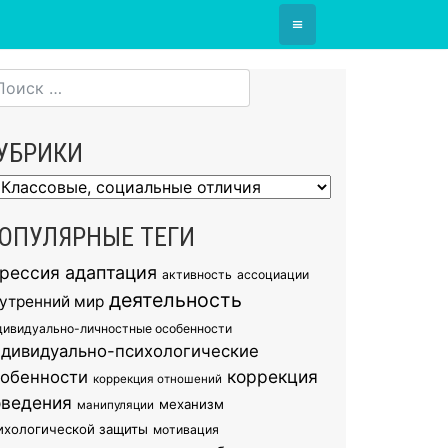
≡
УБРИКИ
брики
ОПУЛЯРНЫЕ ТЕГИ
грессия
адаптация
активность
ассоциации
деятельность
утренний мир
дивидуально-личностные особенности
ндивидуально-психологические
коррекция
собенности
коррекция отношений
оведения
механизм
манипуляции
ихологической защиты
мотивация