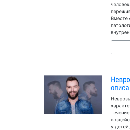
человек
пережив
Вместе 
патолог
внутрен
Невро
описа
Неврозы
характе
течение
воздейс
у детей