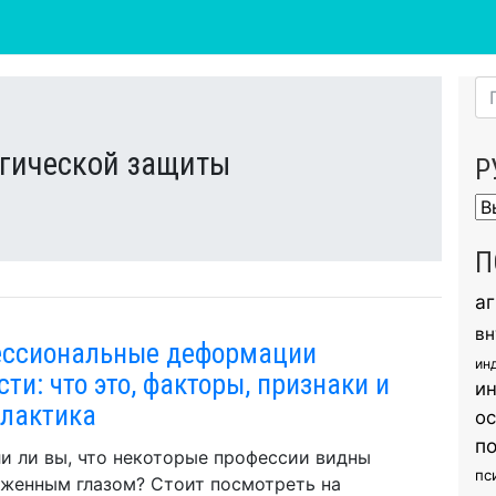
гической защиты
Р
Ру
П
а
вн
ссиональные деформации
ин
ти: что это, факторы, признаки и
и
лактика
о
п
и ли вы, что некоторые профессии видны
пс
женным глазом? Стоит посмотреть на