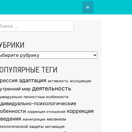
≡
УБРИКИ
брики
ОПУЛЯРНЫЕ ТЕГИ
грессия
адаптация
активность
ассоциации
деятельность
утренний мир
дивидуально-личностные особенности
ндивидуально-психологические
коррекция
собенности
коррекция отношений
оведения
механизм
манипуляции
ихологической защиты
мотивация