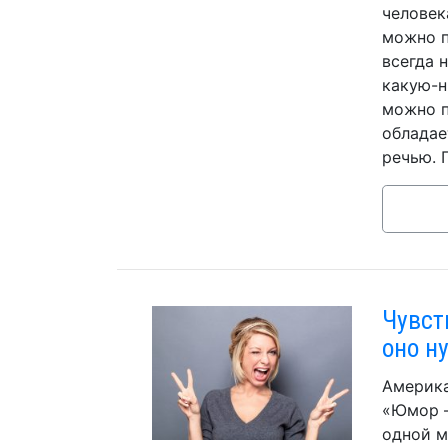
человек
можно п
всегда 
какую-н
можно п
обладае
речью. 
Чувст
оно н
Америка
«Юмор –
одной м