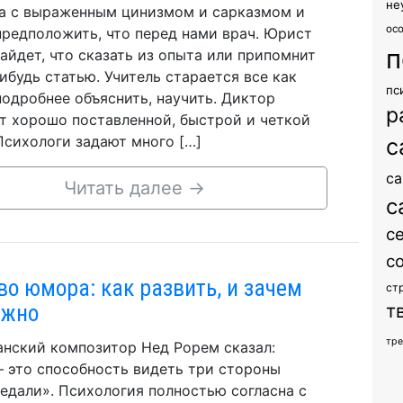
не
а с выраженным цинизмом и сарказмом и
ос
редположить, что перед нами врач. Юрист
п
найдет, что сказать из опыта или припомнит
ибудь статью. Учитель старается все как
пс
одробнее объяснить, научить. Диктор
р
т хорошо поставленной, быстрой и четкой
Психологи задают много […]
с
са
Читать далее
→
с
с
с
во юмора: как развить, и зачем
ст
ужно
т
тр
нский композитор Нед Рорем сказал:
 это способность видеть три стороны
едали». Психология полностью согласна с