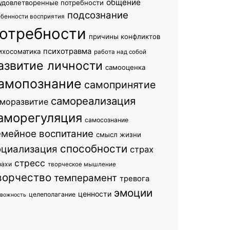
общение
удовлетворенные потребности
подсознание
обенности восприятия
отребности
причины конфликтов
психотравма
ихосоматика
работа над собой
азвитие личности
самооценка
амопознание
самопринятие
самореализация
моразвитие
аморегуляция
самосознание
емейное воспитание
смысл жизни
способности
оциализация
страх
стресс
рахи
творческое мышление
ворчество
темперамент
тревога
эмоции
ценности
целеполагание
евожность