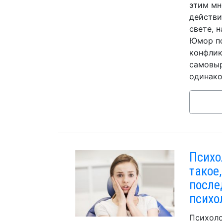
этим мн
действи
свете, 
Юмор по
конфлик
самовыр
одинако
Психо
такое
после
психо
Психоло