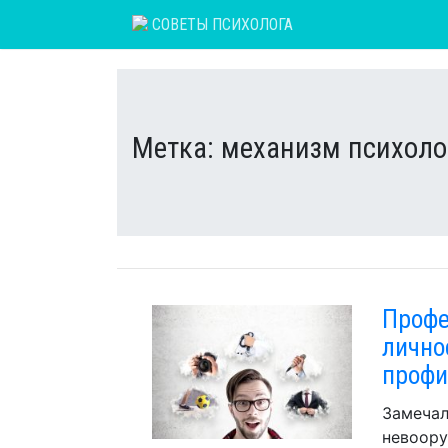
Skip
СОВЕТЫ ПСИХОЛОГА
to
content
Метка:
механизм психоло
Профе
личнос
профи
Замечал
невоору