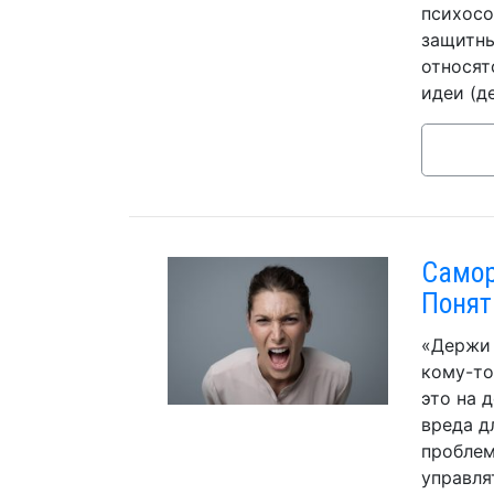
психосо
защитны
относят
идеи (д
Самор
Понят
«Держи 
кому-то
это на 
вреда д
проблем
управля