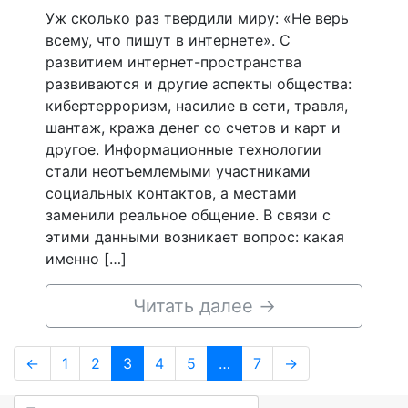
Уж сколько раз твердили миру: «Не верь
всему, что пишут в интернете». С
развитием интернет-пространства
развиваются и другие аспекты общества:
кибертерроризм, насилие в сети, травля,
шантаж, кража денег со счетов и карт и
другое. Информационные технологии
стали неотъемлемыми участниками
социальных контактов, а местами
заменили реальное общение. В связи с
этими данными возникает вопрос: какая
именно […]
Читать далее
→
Навигация
Page
Page
Page
Page
Page
Page
←
1
2
3
4
5
…
7
→
по