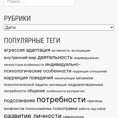
записям
РУБРИКИ
Рубрики
ПОПУЛЯРНЫЕ ТЕГИ
агрессия
адаптация
активность
ассоциации
деятельность
внутренний мир
индивидуально-
индивидуально-
личностные особенности
психологические особенности
коррекция отношений
коррекция поведения
механизм
манипуляции
психологической защиты
неудовлетворенные
мотивация
общение
потребности
особенности восприятия
потребности
подсознание
причины
психотравма
конфликтов
психосоматика
работа над собой
развитие личности
самооценка