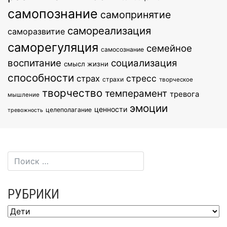
самопознание
самопринятие
самореализация
саморазвитие
саморегуляция
семейное
самосознание
воспитание
социализация
смысл жизни
способности
стресс
страх
страхи
творческое
творчество
темперамент
тревога
мышление
эмоции
ценности
целеполагание
тревожность
РУБРИКИ
Рубрики