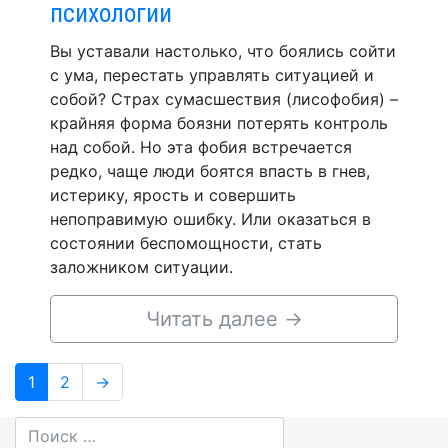
психологии
Вы уставали настолько, что боялись сойти
с ума, перестать управлять ситуацией и
собой? Страх сумасшествия (лисофобия) –
крайняя форма боязни потерять контроль
над собой. Но эта фобия встречается
редко, чаще люди боятся впасть в гнев,
истерику, ярость и совершить
непоправимую ошибку. Или оказаться в
состоянии беспомощности, стать
заложником ситуации.
Читать далее
→
Навигация
Page
Page
1
2
→
по
записям