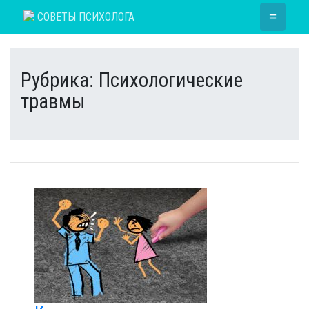
Skip
≡
СОВЕТЫ ПСИХОЛОГА
to
content
Рубрика:
Психологические
травмы