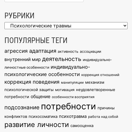
РУБРИКИ
Рубрики
ПОПУЛЯРНЫЕ ТЕГИ
агрессия
адаптация
активность
ассоциации
деятельность
внутренний мир
индивидуально-
индивидуально-
личностные особенности
психологические особенности
коррекция отношений
коррекция поведения
механизм
манипуляции
психологической защиты
неудовлетворенные
мотивация
общение
потребности
особенности восприятия
потребности
подсознание
причины
психотравма
конфликтов
психосоматика
работа над собой
развитие личности
самооценка