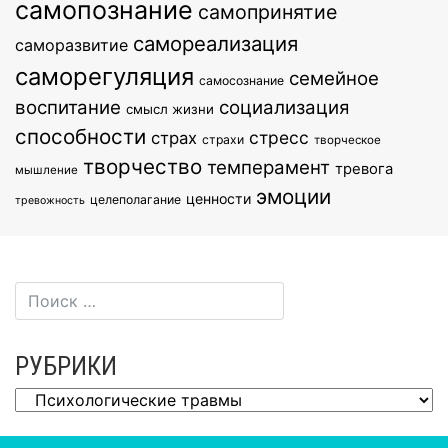
самопознание
самопринятие
самореализация
саморазвитие
саморегуляция
семейное
самосознание
воспитание
социализация
смысл жизни
способности
стресс
страх
страхи
творческое
творчество
темперамент
тревога
мышление
эмоции
ценности
целеполагание
тревожность
РУБРИКИ
Рубрики