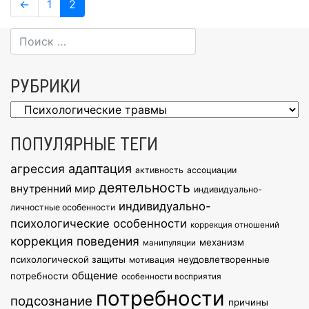
Навигация
Page
Page
←
1
2
по
записям
РУБРИКИ
Рубрики
ПОПУЛЯРНЫЕ ТЕГИ
агрессия
адаптация
активность
ассоциации
деятельность
внутренний мир
индивидуально-
индивидуально-
личностные особенности
психологические особенности
коррекция отношений
коррекция поведения
механизм
манипуляции
психологической защиты
неудовлетворенные
мотивация
общение
потребности
особенности восприятия
потребности
подсознание
причины