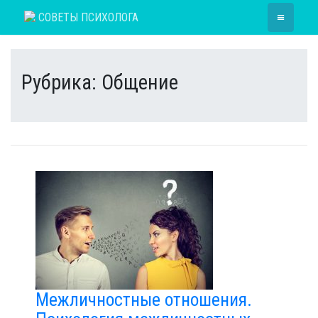
Skip
≡
СОВЕТЫ ПСИХОЛОГА
to
content
Рубрика:
Общение
Межличностные отношения.