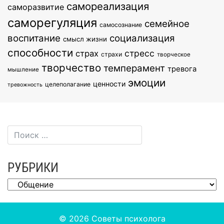
самореализация
саморазвитие
саморегуляция
семейное
самосознание
воспитание
социализация
смысл жизни
способности
стресс
страх
страхи
творческое
творчество
темперамент
тревога
мышление
эмоции
ценности
целеполагание
тревожность
РУБРИКИ
Рубрики
© 2026
Советы психолога