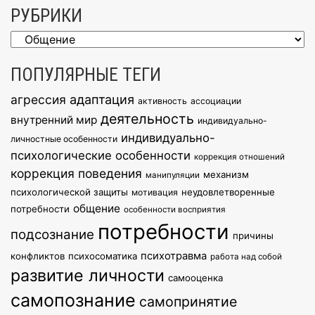
РУБРИКИ
Рубрики
ПОПУЛЯРНЫЕ ТЕГИ
агрессия
адаптация
активность
ассоциации
деятельность
внутренний мир
индивидуально-
индивидуально-
личностные особенности
психологические особенности
коррекция отношений
коррекция поведения
механизм
манипуляции
психологической защиты
неудовлетворенные
мотивация
общение
потребности
особенности восприятия
потребности
подсознание
причины
психотравма
конфликтов
психосоматика
работа над собой
развитие личности
самооценка
самопознание
самопринятие