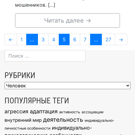
мошенников. […]
Читать далее
→
Навигация
Page
Page
Page
Page
Page
Page
Page
←
1
…
3
4
5
6
7
…
27
→
по
записям
РУБРИКИ
Рубрики
ПОПУЛЯРНЫЕ ТЕГИ
агрессия
адаптация
активность
ассоциации
деятельность
внутренний мир
индивидуально-
индивидуально-
личностные особенности