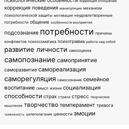
психологические особенности
коррекция отношений
коррекция поведения
механизм
манипуляции
психологической защиты
неудовлетворенные
мотивация
общение
потребности
особенности восприятия
потребности
подсознание
причины
психотравма
конфликтов
психосоматика
работа над собой
развитие личности
самооценка
самопознание
самопринятие
самореализация
саморазвитие
саморегуляция
семейное
самосознание
воспитание
социализация
смысл жизни
способности
стресс
страх
страхи
творческое
творчество
темперамент
тревога
мышление
эмоции
ценности
целеполагание
тревожность