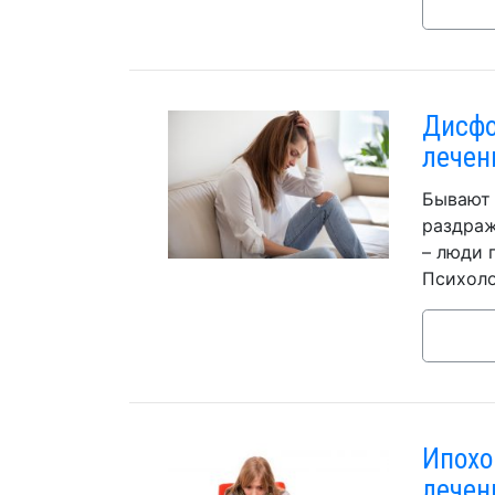
Дисфо
лечен
Бывают 
раздраж
– люди 
Психоло
Ипохо
лечен