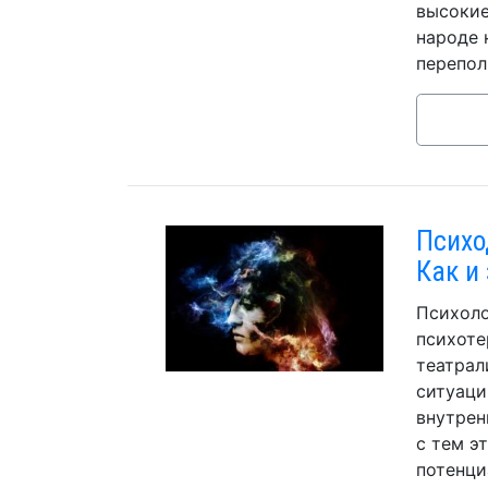
высокие
народе 
перепол
Психо
Как и
Психоло
психоте
театрал
ситуаци
внутрен
с тем э
потенци