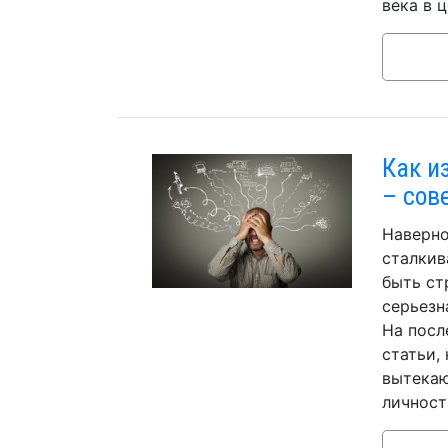
века в ц
Как и
– сов
Наверно
сталкив
быть ст
серьезн
На посл
статьи,
вытекаю
личност