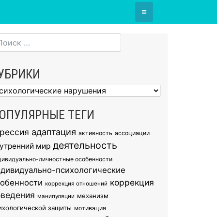
≡
УБРИКИ
брики
ОПУЛЯРНЫЕ ТЕГИ
грессия
адаптация
активность
ассоциации
деятельность
утренний мир
дивидуально-личностные особенности
ндивидуально-психологические
коррекция
собенности
коррекция отношений
оведения
механизм
манипуляции
ихологической защиты
мотивация