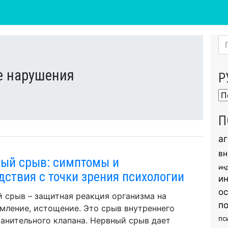
е нарушения
Р
Ру
П
а
вн
ый срыв: симптомы и
ин
дствия с точки зрения психологии
и
о
 срыв – защитная реакция организма на
п
мление, истощение. Это срыв внутреннего
пс
анительного клапана. Нервный срыв дает