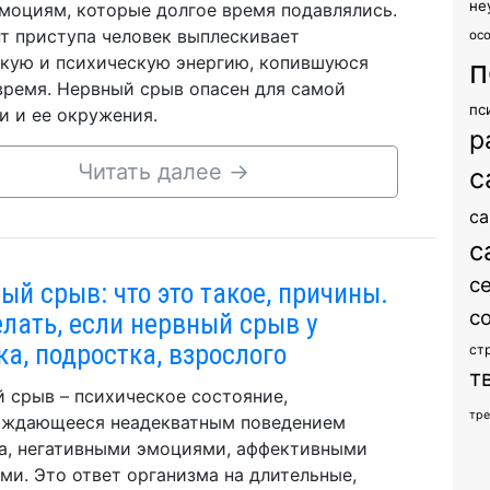
не
моциям, которые долгое время подавлялись.
т приступа человек выплескивает
ос
кую и психическую энергию, копившуюся
п
время. Нервный срыв опасен для самой
пс
и и ее окружения.
р
Читать далее
→
с
са
с
с
ый срыв: что это такое, причины.
с
елать, если нервный срыв у
ка, подростка, взрослого
ст
т
 срыв – психическое состояние,
тр
ождающееся неадекватным поведением
а, негативными эмоциями, аффективными
ми. Это ответ организма на длительные,