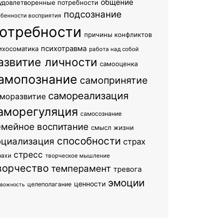
общение
удовлетворенные потребности
подсознание
обенности восприятия
отребности
причины конфликтов
психотравма
ихосоматика
работа над собой
азвитие личности
самооценка
амопознание
самопринятие
самореализация
моразвитие
аморегуляция
самосознание
емейное воспитание
смысл жизни
способности
оциализация
страх
стресс
рахи
творческое мышление
ворчество
темперамент
тревога
эмоции
ценности
целеполагание
евожность