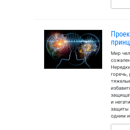
Проек
принц
Мир чел
сожален
Нередки
горечь,
тяжелые
избавит
защищат
и негат
защиты 
одним и