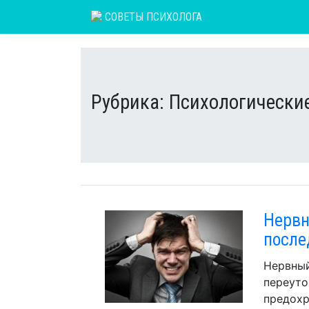
Skip
СОВЕТЫ ПСИХОЛОГА
to
content
Рубрика:
Психологически
Нервн
после
Нервный
переуто
предохр