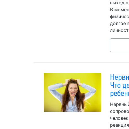
выход э
В момен
физичес
долгое 
личност
Нервн
Что д
ребен
Нервный
сопров
человек
реакция