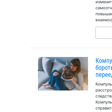
изменит
самоотн
повышае
взаимоо
Компу
борот
перее
Компуль
расстро
следств
Компуль
справит