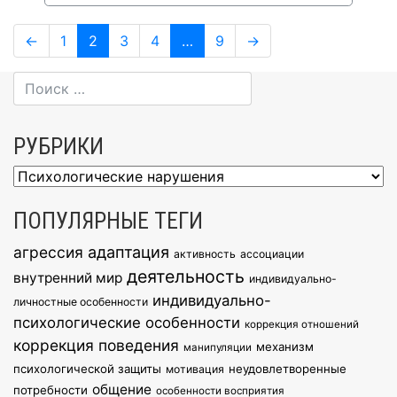
Навигация
Page
Page
Page
Page
Page
←
1
2
3
4
…
9
→
по
записям
РУБРИКИ
Рубрики
ПОПУЛЯРНЫЕ ТЕГИ
агрессия
адаптация
активность
ассоциации
деятельность
внутренний мир
индивидуально-
индивидуально-
личностные особенности
психологические особенности
коррекция отношений
коррекция поведения
механизм
манипуляции
психологической защиты
неудовлетворенные
мотивация
общение
потребности
особенности восприятия