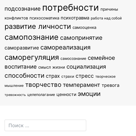
потребности
подсознание
причины
психотравма
конфликтов
психосоматика
работа над собой
развитие личности
самооценка
самопознание
самопринятие
самореализация
саморазвитие
саморегуляция
семейное
самосознание
воспитание
социализация
смысл жизни
способности
стресс
страх
страхи
творческое
творчество
темперамент
тревога
мышление
эмоции
ценности
целеполагание
тревожность