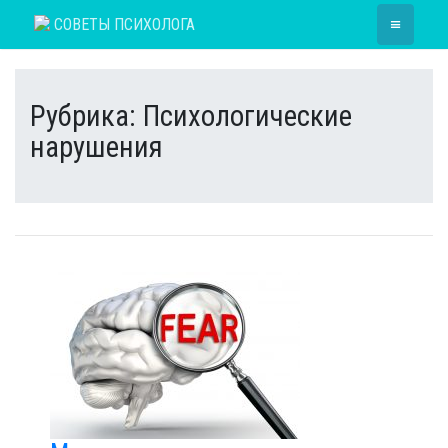
Skip
≡
СОВЕТЫ ПСИХОЛОГА
to
content
Рубрика:
Психологические
нарушения