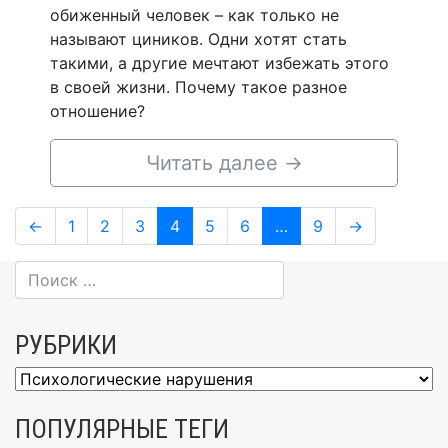
обиженный человек – как только не
называют циников. Одни хотят стать
такими, а другие мечтают избежать этого
в своей жизни. Почему такое разное
отношение?
Читать далее
→
Навигация
Page
Page
Page
Page
Page
Page
Page
←
1
2
3
4
5
6
…
9
→
по
записям
РУБРИКИ
Рубрики
ПОПУЛЯРНЫЕ ТЕГИ