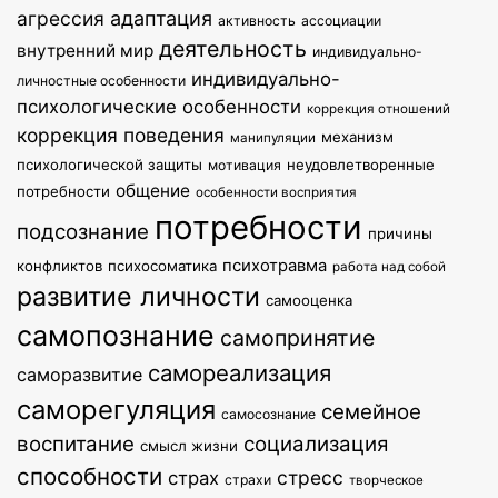
агрессия
адаптация
активность
ассоциации
деятельность
внутренний мир
индивидуально-
индивидуально-
личностные особенности
психологические особенности
коррекция отношений
коррекция поведения
механизм
манипуляции
психологической защиты
неудовлетворенные
мотивация
общение
потребности
особенности восприятия
потребности
подсознание
причины
психотравма
конфликтов
психосоматика
работа над собой
развитие личности
самооценка
самопознание
самопринятие
самореализация
саморазвитие
саморегуляция
семейное
самосознание
воспитание
социализация
смысл жизни
способности
стресс
страх
страхи
творческое