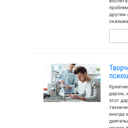
воспита
проблем
другим 
оказыва
Творч
психо
Креатив
даром, 
этот да
техниче
иногда 
деятель
может п