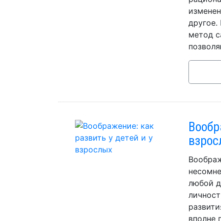
изменен
другое.
метод с
позволя
Вообр
взрос
Воображ
несомне
любой д
личност
развити
вполне 