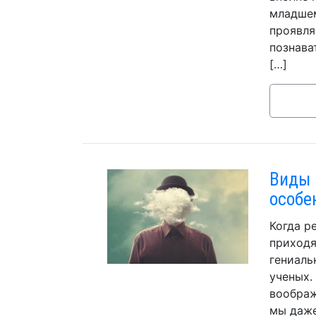
младшем
проявля
познава
[…]
Виды 
особе
Когда р
приходя
гениаль
ученых.
воображ
мы даже