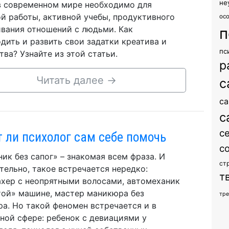
не
в современном мире необходимо для
й работы, активной учебы, продуктивного
ос
вания отношений с людьми. Как
п
дить и развить свои задатки креатива и
пс
тва? Узнайте из этой статьи.
р
Читать далее
→
с
са
с
с
 ли психолог сам себе помочь
с
ик без сапог» – знакомая всем фраза. И
ст
тельно, такое встречается нередко:
т
хер с неопрятными волосами, автомеханик
той» машине, мастер маникюра без
тр
а. Но такой феномен встречается и в
ной сфере: ребенок с девиациями у