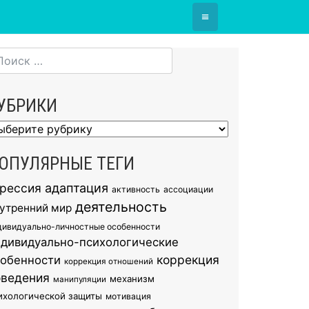
≡
УБРИКИ
брики
ОПУЛЯРНЫЕ ТЕГИ
грессия
адаптация
активность
ассоциации
деятельность
утренний мир
дивидуально-личностные особенности
ндивидуально-психологические
коррекция
собенности
коррекция отношений
оведения
механизм
манипуляции
ихологической защиты
мотивация