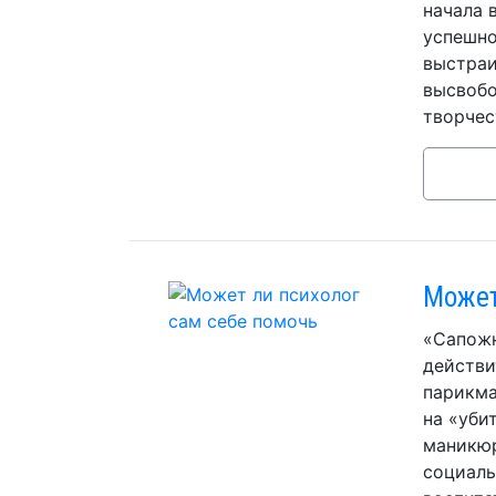
начала 
успешно
выстраи
высвобо
творчес
Может
«Сапожн
действи
парикма
на «уби
маникюр
социаль