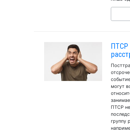
ПТСР 
расст
Посттра
отсроче
событие
могут в
относит
занимае
ПТСР не
последс
группу 
наприме