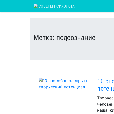
Skip
СОВЕТЫ ПСИХОЛОГА
to
content
Метка:
подсознание
10 сп
потен
Творчес
человек
наша жи