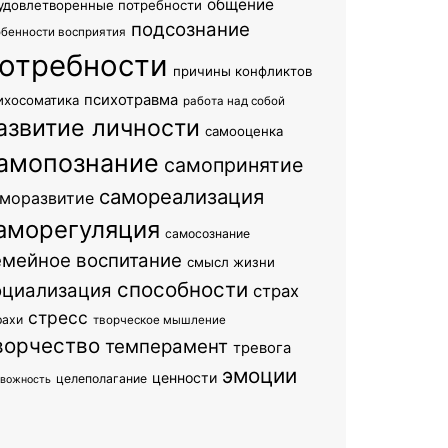
общение
удовлетворенные потребности
подсознание
обенности восприятия
отребности
причины конфликтов
психотравма
ихосоматика
работа над собой
азвитие личности
самооценка
амопознание
самопринятие
самореализация
моразвитие
аморегуляция
самосознание
емейное воспитание
смысл жизни
способности
оциализация
страх
стресс
рахи
творческое мышление
ворчество
темперамент
тревога
эмоции
ценности
целеполагание
евожность