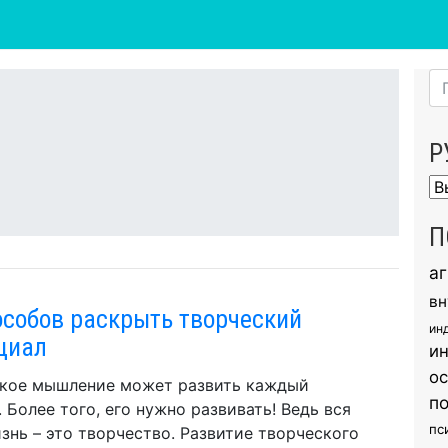
Р
Ру
П
а
вн
особов раскрыть творческий
ин
циал
и
о
кое мышление может развить каждый
п
. Более того, его нужно развивать! Ведь вся
пс
знь – это творчество. Развитие творческого