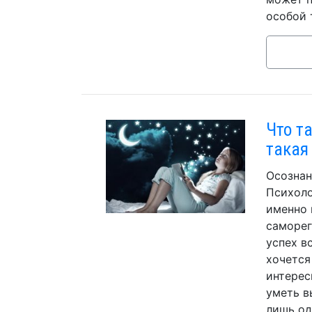
особой 
Что т
такая
Осознан
Психоло
именно 
саморег
успех в
хочется
интерес
уметь в
лишь од