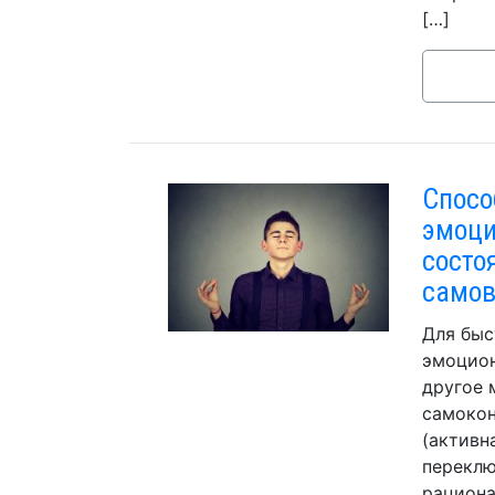
[…]
Спосо
эмоци
состо
самов
Для быс
эмоцион
другое 
самокон
(активн
переклю
рациона