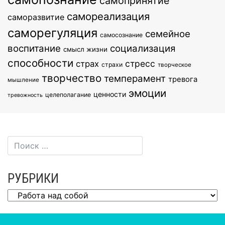
самопринятие
самореализация
саморазвитие
саморегуляция
семейное
самосознание
воспитание
социализация
смысл жизни
способности
стресс
страх
страхи
творческое
творчество
темперамент
тревога
мышление
эмоции
ценности
целеполагание
тревожность
РУБРИКИ
Рубрики