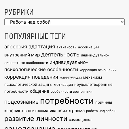
РУБРИКИ
Рубрики
ПОПУЛЯРНЫЕ ТЕГИ
агрессия
адаптация
активность
ассоциации
деятельность
внутренний мир
индивидуально-
индивидуально-
личностные особенности
психологические особенности
коррекция отношений
коррекция поведения
механизм
манипуляции
психологической защиты
неудовлетворенные
мотивация
общение
потребности
особенности восприятия
потребности
подсознание
причины
психотравма
конфликтов
психосоматика
работа над собой
развитие личности
самооценка
самопознание