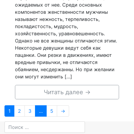
ожидаемых от нее. Среди основных
компонентов женственности мужчины
называют нежность, терпеливость,
покладистость, мудрость,
хозяйственность, уравновешенность.
Однако не все женщины отличаются этим.
Некоторые девушки ведут себя как
пацанки. Они резки в движениях, имеют
вредные привычки, не отличаются
обаянием, несдержанны. Но при желании
они могут изменить […]
Читать далее
→
Навигация
Page
Page
Page
Page
1
2
3
…
5
→
по
записям